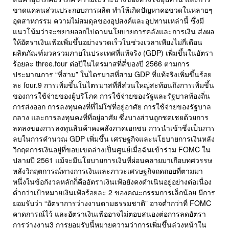
ขาดแคลนส่วนประกอบการผลิต ทำให้เกิดปัญหาคอขวดในหลายๆ
อุตสาหกรรม ความไม่สมดุลของอุปสงค์และอุปทานเหล่านี้ ซึ่งมี
แนวโน้มว่าจะขยายออกไปตามนโยบายการคลังและการเงิน ส่งผล
ให้อัตราเงินเฟ้อเพิ่มขึ้นอย่างรวดเร็วในช่วงเวลาเพียงไม่กี่เดือน
ผลิตภัณฑ์มวลรวมภายในประเทศที่แท้จริง (GDP) เพิ่มขึ้นในอัตรา
ร้อยละ three.four ต่อปีในไตรมาสที่สี่ของปี 2566 ตามการ
ประมาณการ “ที่สาม” ในไตรมาสที่สาม GDP ที่แท้จริงเพิ่มขึ้นร้อย
ละ four.9 การเพิ่มขึ้นในไตรมาสที่สี่ส่วนใหญ่สะท้อนถึงการเพิ่มขึ้น
ของการใช้จ่ายของผู้บริโภค การใช้จ่ายของรัฐและรัฐบาลท้องถิ่น
การส่งออก การลงทุนคงที่ที่ไม่ใช่ที่อยู่อาศัย การใช้จ่ายของรัฐบาล
กลาง และการลงทุนคงที่ที่อยู่อาศัย ซึ่งบางส่วนถูกชดเชยด้วยการ
ลดลงของการลงทุนสินค้าคงคลังภาคเอกชน การนำเข้าซึ่งเป็นการ
ลบในการคำนวณ GDP เพิ่มขึ้น เศรษฐกิจและนโยบายการเงินหลัง
วิกฤตการเงินอยู่ที่ขอบเขตล่างเป็นศูนย์เมื่อฉันเข้าร่วม FOMC ใน
ปลายปี 2561 แม้จะมีนโยบายการเงินที่ผ่อนคลายมาเกือบทศวรรษ
หลังวิกฤตการณ์ทางการเงินและภาวะเศรษฐกิจถดถอยที่ตามมา
หนึ่งในข้อกังวลหลักก็คืออัตราเงินเฟ้อยังคงดำเนินอยู่อย่างต่อเนื่อง
ต่ำกว่าเป้าหมายเงินเฟ้อร้อยละ 2 ของคณะกรรมการเล็กน้อย มีการ
ยอมรับว่า “อัตราการว่างงานตามธรรมชาติ” อาจต่ำกว่าที่ FOMC
คาดการณ์ไว้ และอัตราเงินเฟ้ออาจไม่ตอบสนองต่อการลดอัตรา
การว่างงาน3 การยอมรับนี้หมายความว่าการเพิ่มขึ้นล่วงหน้าใน