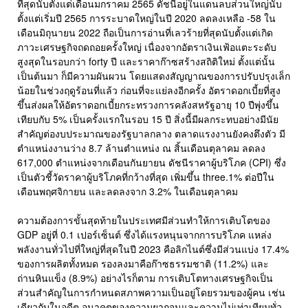
ที่สุดนับตั้งแต่เดือนมกราคม 2565 ดัชนีอยู่ในแดนลบส่วนใหญ่นับ
ตั้งแต่เริ่มปี 2565 การระบาดใหญ่ในปี 2020 ลดลงเหลือ -58 ใน
เดือนมิถุนายน 2022 ถือเป็นการอ่านที่เลวร้ายที่สุดนับตั้งแต่เกิด
ภาวะเศรษฐกิจถดถอยครั้งใหญ่ เนื่องจากอัตราเงินเฟ้อแตะระดับ
สูงสุดในรอบกว่า forty ปี และราคาก๊าซสร้างสถิติใหม่ ตั้งแต่นั้น
เป็นต้นมา ก็มีความผันผวน โดยแสดงสัญญาณของการปรับปรุงเล็ก
น้อยในช่วงฤดูร้อนที่แล้ว ก่อนที่จะแย่ลงอีกครั้ง อัตราดอกเบี้ยที่สูง
ขึ้นส่งผลให้อัตราดอกเบี้ยกระทรวงการคลังสหรัฐอายุ 10 ปีพุ่งขึ้น
เทียบกับ 5% เป็นครั้งแรกในรอบ 15 ปี สิ่งนี้มีผลกระทบอย่างมีนัย
สำคัญต่องบประมาณของรัฐบาลกลาง ตลาดแรงงานยังคงตึงตัว มี
ตำแหน่งงานว่าง 8.7 ล้านตำแหน่ง ณ สิ้นเดือนตุลาคม ลดลง
617,000 ตำแหน่งจากเดือนกันยายน ดัชนีราคาผู้บริโภค (CPI) ซึ่ง
เป็นตัวชี้วัดราคาผู้บริโภคที่กว้างที่สุด เพิ่มขึ้น three.1% ต่อปีใน
เดือนพฤศจิกายน และลดลงจาก 3.2% ในเดือนตุลาคม
ความต้องการขั้นสุดท้ายในประเทศมีส่วนทำให้การเติบโตของ
GDP อยู่ที่ 0.1 เปอร์เซ็นต์ ซึ่งได้แรงหนุนจากการบริโภค แหล่ง
พลังงานทั่วไปที่ใหญ่ที่สุดในปี 2023 คือลิกไนต์ซึ่งมีส่วนแบ่ง 17.4%
ของการผลิตทั้งหมด รองลงมาคือก๊าซธรรมชาติ (11.2%) และ
ถ่านหินแข็ง (8.9%) อย่างไรก็ตาม การเติบโตทางเศรษฐกิจเป็น
ส่วนสำคัญในการกำหนดสภาพความเป็นอยู่โดยรวมของผู้คน เช่น
เดียวกับในอดีต อนาคตของความยากจนและความไม่เท่าเทียมทั่ว