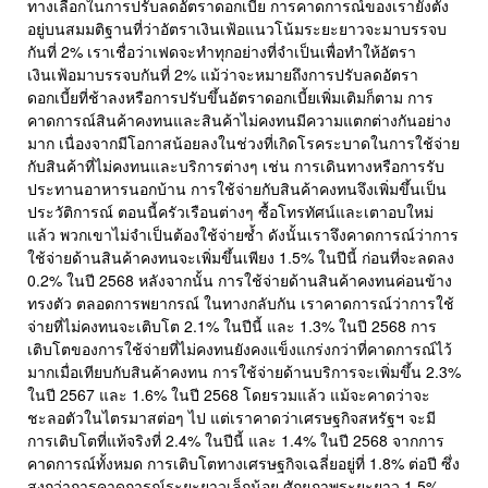
ทางเลือกในการปรับลดอัตราดอกเบี้ย การคาดการณ์ของเรายังตั้ง
อยู่บนสมมติฐานที่ว่าอัตราเงินเฟ้อแนวโน้มระยะยาวจะมาบรรจบ
กันที่ 2% เราเชื่อว่าเฟดจะทำทุกอย่างที่จำเป็นเพื่อทำให้อัตรา
เงินเฟ้อมาบรรจบกันที่ 2% แม้ว่าจะหมายถึงการปรับลดอัตรา
ดอกเบี้ยที่ช้าลงหรือการปรับขึ้นอัตราดอกเบี้ยเพิ่มเติมก็ตาม การ
คาดการณ์สินค้าคงทนและสินค้าไม่คงทนมีความแตกต่างกันอย่าง
มาก เนื่องจากมีโอกาสน้อยลงในช่วงที่เกิดโรคระบาดในการใช้จ่าย
กับสินค้าที่ไม่คงทนและบริการต่างๆ เช่น การเดินทางหรือการรับ
ประทานอาหารนอกบ้าน การใช้จ่ายกับสินค้าคงทนจึงเพิ่มขึ้นเป็น
ประวัติการณ์ ตอนนี้ครัวเรือนต่างๆ ซื้อโทรทัศน์และเตาอบใหม่
แล้ว พวกเขาไม่จำเป็นต้องใช้จ่ายซ้ำ ดังนั้นเราจึงคาดการณ์ว่าการ
ใช้จ่ายด้านสินค้าคงทนจะเพิ่มขึ้นเพียง 1.5% ในปีนี้ ก่อนที่จะลดลง
0.2% ในปี 2568 หลังจากนั้น การใช้จ่ายด้านสินค้าคงทนค่อนข้าง
ทรงตัว ตลอดการพยากรณ์ ในทางกลับกัน เราคาดการณ์ว่าการใช้
จ่ายที่ไม่คงทนจะเติบโต 2.1% ในปีนี้ และ 1.3% ในปี 2568 การ
เติบโตของการใช้จ่ายที่ไม่คงทนยังคงแข็งแกร่งกว่าที่คาดการณ์ไว้
มากเมื่อเทียบกับสินค้าคงทน การใช้จ่ายด้านบริการจะเพิ่มขึ้น 2.3%
ในปี 2567 และ 1.6% ในปี 2568 โดยรวมแล้ว แม้จะคาดว่าจะ
ชะลอตัวในไตรมาสต่อๆ ไป แต่เราคาดว่าเศรษฐกิจสหรัฐฯ จะมี
การเติบโตที่แท้จริงที่ 2.4% ในปีนี้ และ 1.4% ในปี 2568 จากการ
คาดการณ์ทั้งหมด การเติบโตทางเศรษฐกิจเฉลี่ยอยู่ที่ 1.8% ต่อปี ซึ่ง
สูงกว่าการคาดการณ์ระยะยาวเล็กน้อย ศักยภาพระยะยาว 1.5%