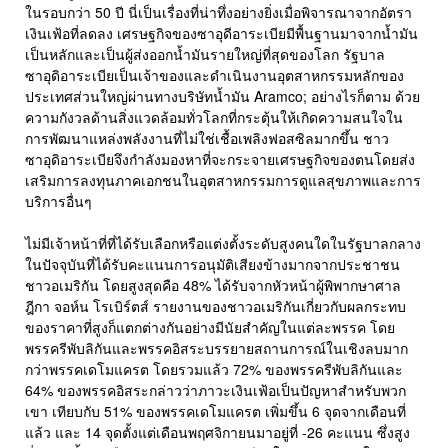
ในรอบกว่า 50 ปี นี่เป็นเรื่องที่น่าทึ่งอย่างยิ่งเมื่อพิจารณาจากอัตรา
เงินเฟ้อที่ลดลง เศรษฐกิจของซาอุดีอาระเบียมีพื้นฐานมาจากน้ำมัน
เป็นหลักและเป็นผู้ส่งออกน้ำมันรายใหญ่ที่สุดของโลก รัฐบาล
ซาอุดิอาระเบียเป็นเจ้าของและดำเนินงานอุตสาหกรรมหลักของ
ประเทศส่วนใหญ่ผ่านทางบริษัทน้ำมัน Aramco; อย่างไรก็ตาม ด้วย
ความกังวลด้านสิ่งแวดล้อมทั่วโลกที่กระตุ้นให้เกิดความสนใจใน
การพัฒนาแหล่งพลังงานที่ไม่ใช่เชื้อเพลิงฟอสซิลมากขึ้น ชาว
ซาอุดิอาระเบียจึงกำลังมองหาที่จะกระจายเศรษฐกิจของตนโดยส่ง
เสริมการลงทุนภาคเอกชนในอุตสาหกรรมการดูแลสุขภาพและการ
บริการอื่นๆ
ไม่มีเจ้าหน้าที่ที่ได้รับเลือกหรือแต่งตั้งระดับสูงคนใดในรัฐบาลกลาง
ในปัจจุบันที่ได้รับคะแนนการอนุมัติเสียงข้างมากจากประชาชน
ชาวอเมริกัน โดยสูงสุดคือ 48% ได้รับจากหัวหน้าผู้พิพากษาศาล
ฎีกา จอห์น โรเบิร์ตส์ รายงานของชาวอเมริกันเกี่ยวกับผลกระทบ
ของราคาที่สูงก็แตกต่างกันอย่างมีนัยสำคัญในแต่ละพรรค โดย
พรรครีพับลิกันและพรรคอิสระบรรยายสถานการณ์ในเชิงลบมาก
กว่าพรรคเดโมแครต โดยรวมแล้ว 72% ของพรรครีพับลิกันและ
64% ของพรรคอิสระกล่าวว่าภาวะเงินเฟ้อเป็นปัญหาสำหรับพวก
เขา เทียบกับ 51% ของพรรคเดโมแครต เพิ่มขึ้น 6 จุดจากเดือนที่
แล้ว และ 14 จุดตั้งแต่เดือนพฤศจิกายนมาอยู่ที่ -26 คะแนน ซึ่งสูง