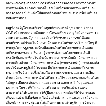
กองทุนของรัฐบาลกลาง อัตราที่อิงจากการลดอัตราการว่างงานที่
คาดหวังเพียงอย่างเดียวอาจไม่จำเป็นเพื่อรักษาอัตราเงินเฟ้อและ
การคาดการณ์เงินเฟ้อให้สอดคล้องกับเป้าหมาย 2 เปอร์เซ็นต์ของ
คณะกรรมการ
บัญชีภาครัฐโดยละเอียดเป็นคุณลักษณะสำคัญของแบบจำลอง
CGE เนื่องจากการเปลี่ยนแปลงโครงสร้างเศรษฐกิจมีผลกระทบต่อ
งบประมาณของรัฐบาล และส่งผลให้การกระจายรายได้และ
สวัสดิการ แม้ว่าจะไม่มีการเปลี่ยนแปลงในตัวแปรนโยบายใดๆ ที่
ควบคุมโดย รัฐบาล. เครื่องมือแยกสำหรับนโยบายการเงินและ
เสถียรภาพทางการเงิน เรารู้ว่าการส่งผ่านนโยบายการเงินมี
ประสิทธิผลมากที่สุดในช่วงที่สภาวะทางการเงินมีเสถียรภาพ และ
ความเสี่ยงด้านเสถียรภาพทางการเงิน (หากตระหนัก) อาจส่งผลต่อ
แนวโน้มเศรษฐกิจได้ ในขณะที่นโยบายการเงินและเสถียรภาพ
ทางการเงินมีความเชื่อมโยงกัน ความเปราะบางและความเสี่ยง
ด้านเสถียรภาพทางการเงินได้รับการแก้ไขอย่างเหมาะสมที่สุดโดย
ใช้กฎระเบียบระดับมหภาคและจุลภาค และการกำกับดูแลของ
ธนาคาร ในช่วงที่เกิดความเครียดทางการเงินอย่างรุนแรง
สามารถใช้โปรแกรมการให้กู้ยืมและสภาพคล่องที่ได้รับการสอบ
เทียบมาอย่างดีเพื่อจัดการกับเงื่อนไขดังกล่าว แน่นอนว่า เมื่อความ
เสี่ยงส่งผลกระทบต่อแนวโน้มกิจกรรมทางเศรษฐกิจ การจ้างงาน