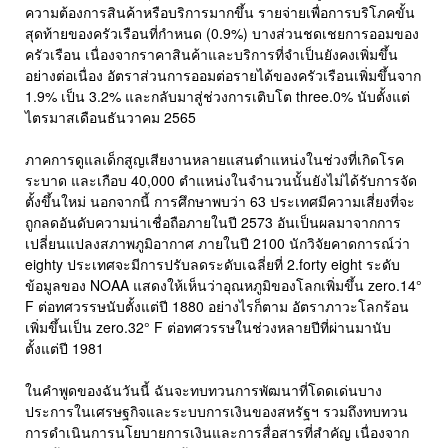
ความต้องการสินค้าหรือบริการมากขึ้น รายจ่ายเพื่อการบริโภคขั้น
สุดท้ายของครัวเรือนที่กำหนด (0.9%) บางส่วนชดเชยการออมของ
ครัวเรือน เนื่องจากราคาสินค้าและบริการที่จำเป็นยังคงเพิ่มขึ้น
อย่างต่อเนื่อง อัตราส่วนการออมต่อรายได้ของครัวเรือนเพิ่มขึ้นจาก
1.9% เป็น 3.2% และกลับมาสู่ช่วงการเติบโต three.0% นับตั้งแต่
ไตรมาสเดือนธันวาคม 2565
ภาคการดูแลเด็กสูญเสียงานหลายแสนตำแหน่งในช่วงที่เกิดโรค
ระบาด และเกือบ 40,000 ตำแหน่งในจำนวนนั้นยังไม่ได้รับการจัด
ตั้งขึ้นใหม่ นอกจากนี้ การศึกษาพบว่า 63 ประเทศมีความเสี่ยงที่จะ
ถูกลดอันดับความน่าเชื่อถือภายในปี 2573 อันเป็นผลมาจากการ
เปลี่ยนแปลงสภาพภูมิอากาศ ภายในปี 2100 นักวิจัยคาดการณ์ว่า
eighty ประเทศจะมีการปรับลดระดับเฉลี่ยที่ 2.forty eight ระดับ
ข้อมูลของ NOAA แสดงให้เห็นว่าอุณหภูมิของโลกเพิ่มขึ้น zero.14°
F ต่อทศวรรษนับตั้งแต่ปี 1880 อย่างไรก็ตาม อัตราภาวะโลกร้อน
เพิ่มขึ้นเป็น zero.32° F ต่อทศวรรษในช่วงหลายปีที่ผ่านมานับ
ตั้งแต่ปี 1981
ในคำพูดของฉันวันนี้ ฉันจะทบทวนการพัฒนาที่โดดเด่นบาง
ประการในเศรษฐกิจและระบบการเงินของสหรัฐฯ รวมถึงทบทวน
การดำเนินการนโยบายการเงินและการสื่อสารที่สำคัญ เนื่องจาก