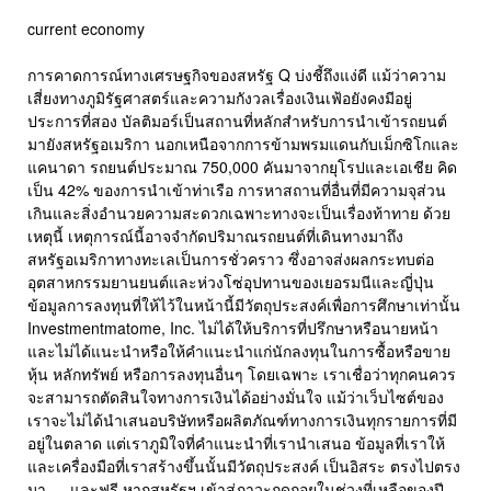
current economy
การคาดการณ์ทางเศรษฐกิจของสหรัฐ Q บ่งชี้ถึงแง่ดี แม้ว่าความ
เสี่ยงทางภูมิรัฐศาสตร์และความกังวลเรื่องเงินเฟ้อยังคงมีอยู่
ประการที่สอง บัลติมอร์เป็นสถานที่หลักสำหรับการนำเข้ารถยนต์
มายังสหรัฐอเมริกา นอกเหนือจากการข้ามพรมแดนกับเม็กซิโกและ
แคนาดา รถยนต์ประมาณ 750,000 คันมาจากยุโรปและเอเชีย คิด
เป็น 42% ของการนำเข้าท่าเรือ การหาสถานที่อื่นที่มีความจุส่วน
เกินและสิ่งอำนวยความสะดวกเฉพาะทางจะเป็นเรื่องท้าทาย ด้วย
เหตุนี้ เหตุการณ์นี้อาจจำกัดปริมาณรถยนต์ที่เดินทางมาถึง
สหรัฐอเมริกาทางทะเลเป็นการชั่วคราว ซึ่งอาจส่งผลกระทบต่อ
อุตสาหกรรมยานยนต์และห่วงโซ่อุปทานของเยอรมนีและญี่ปุ่น
ข้อมูลการลงทุนที่ให้ไว้ในหน้านี้มีวัตถุประสงค์เพื่อการศึกษาเท่านั้น
Investmentmatome, Inc. ไม่ได้ให้บริการที่ปรึกษาหรือนายหน้า
และไม่ได้แนะนำหรือให้คำแนะนำแก่นักลงทุนในการซื้อหรือขาย
หุ้น หลักทรัพย์ หรือการลงทุนอื่นๆ โดยเฉพาะ เราเชื่อว่าทุกคนควร
จะสามารถตัดสินใจทางการเงินได้อย่างมั่นใจ แม้ว่าเว็บไซต์ของ
เราจะไม่ได้นำเสนอบริษัทหรือผลิตภัณฑ์ทางการเงินทุกรายการที่มี
อยู่ในตลาด แต่เราภูมิใจที่คำแนะนำที่เรานำเสนอ ข้อมูลที่เราให้
และเครื่องมือที่เราสร้างขึ้นนั้นมีวัตถุประสงค์ เป็นอิสระ ตรงไปตรง
มา — และฟรี หากสหรัฐฯ เข้าสู่ภาวะถดถอยในช่วงที่เหลือของปี