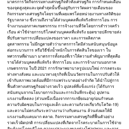
มาตรการวัดกิจกรรมทางเศรษฐกิจทั่วทั้งเศรษฐกิจ การกำหนดเดือน
ของจุดสูงสุดและจุดต่ำสุดนั้นขึ้นอยู่กับการวัดผลรายเดือนของ
กิจกรรมทางเศรษฐกิจโดยรวมที่เผยแพร่โดยหน่วยงานทางสถิติของ
รัฐบาลกลาง ซึ่งรวมถึงรายได้ส่วนบุคคลที่แท้จริงหักการโอน การ
จ้างงานนอกภาคเกษตรกรรม การจ้างงานที่วัดโดยการสำรวจครัว
เรือน ค่าใช้จ่ายการบริโภคส่วนบุคคลที่แท้จริง ยอดขายปลีกขายส่ง
ที่ปรับตามการเปลี่ยนแปลงของราคา และการผลิตภาค
อุตสาหกรรม ไม่มีกฎตายตัวว่ามาตรการใดมีส่วนสนับสนุนข้อมูล
ต่อกระบวนการ หรือวิธีชั่งน้ำหนักในการตัดสินใจของเรา ใน
ทศวรรษที่ผ่านมา มาตรการทั้งสองที่เราให้ความสำคัญมากที่สุดคือ
รายได้ส่วนบุคคลที่แท้จริง หักการโอน และการจ้างงานนอกภาค
เกษตรกรรม ในปี 2021 การรักษาพยาบาลรูปแบบใหม่ การลดระยะ
ห่างทางสังคม และแนวทางธุรกิจที่เป็นนวัตกรรมในการปรับตัวให้
เข้ากับสภาพแวดล้อมที่มีการแพร่ระบาดอย่างจำกัด ได้นำไปสู่การ
ฟื้นตัวทางเศรษฐกิจอย่างรวดเร็ว อุปสงค์ที่แข็งแกร่ง (ได้รับการ
สนับสนุนจากนโยบายการเงินและการเงินที่กระตุ้น) อุปทาน
แรงงานที่ลดลง (ส่วนหนึ่งเนื่องจากการเกษียณอายุก่อนกำหนด
ความรับผิดชอบในการดูแลเด็ก และความกังวลเกี่ยวกับโควิด-19)
และความไม่ตรงกันระหว่างงานว่างกับคนงาน ล้วนส่งผลให้มี
แรงงานคับแคบมาก ตลาด. กิจกรรมทางเศรษฐกิจที่ฟื้นตัวอย่าง
รวดเร็วผิดปกติ การเปลี่ยนแปลงที่เกิดจากโรคระบาดในการใช้จ่าย
สินค้าอุปโภคบริโภค ความเปราะบางของห่วงโซ่อุปทาน และการ