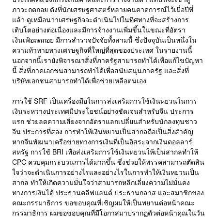
ภาวะถดถอย ดังที่นักเศรษฐศาสตร์หลายคนคาดการณ์ไว้เมื่อปีที่
แล้ว ดูเหมือนว่าเศรษฐกิจจะดำเนินไปในทิศทางที่จะสร้างการ
เติบโตอย่างต่อเนื่องและมีการจ้างงานเพิ่มขึ้นในขณะที่อัตรา
เงินเฟ้อถดถอย มีการสำรวจปัจจัยทั้งสามนี้ ซึ่งปัจจุบันเป็นหนึ่งใน
ความท้าทายทางเศรษฐกิจที่ใหญ่ที่สุดของประเทศ ในรายงานนี้
นอกจากนี้เรายังพิจารณาสิ่งที่ภาครัฐสามารถทำได้เพื่อแก้ไขปัญหา
นี้ สิ่งที่ภาคเอกชนสามารถทำได้เพื่อสนับสนุนภาครัฐ และสิ่งที่
บริษัทเอกชนสามารถทำได้เพื่อช่วยเหลือตนเอง
การใช้ SRF เป็นเครื่องมือในการส่งเสริมการใช้เงินหยวนในการ
เงินระหว่างประเทศมีประโยชน์อย่างชัดเจนสำหรับจีน ประการ
แรก ช่วยลดความเสี่ยงจากอัตราแลกเปลี่ยนสำหรับนักลงทุนชาว
จีน ประการที่สอง การทำให้เงินหยวนเป็นสากลถือเป็นสิ่งสำคัญ
หากจีนพัฒนาเครือข่ายทางการเงินที่เป็นอิสระจากเงินดอลลาร์
สหรัฐ การใช้ BRI เพื่อส่งเสริมการใช้เงินหยวนให้เป็นสากลทำให้
CPC ควบคุมกระบวนการได้มากขึ้น ซึ่งช่วยให้พรรคสามารถตัดสิน
ใจว่าจะดำเนินการอย่างไรและอย่างไรในการทำให้เงินหยวนเป็น
สากล ทำให้เกิดความมั่นใจว่าสามารถหลีกเลี่ยงความไม่มั่นคง
ทางการเงินได้ ประธานคลีฟแลนด์ ประธานกลาส และสมาชิกของ
คณะกรรมาธิการ ขอขอบคุณที่เชิญผมให้เป็นพยานต่อหน้าคณะ
กรรมาธิการ ผมขอขอบคุณที่มีโอกาสมาปรากฏตัวต่อหน้าคุณในวัน