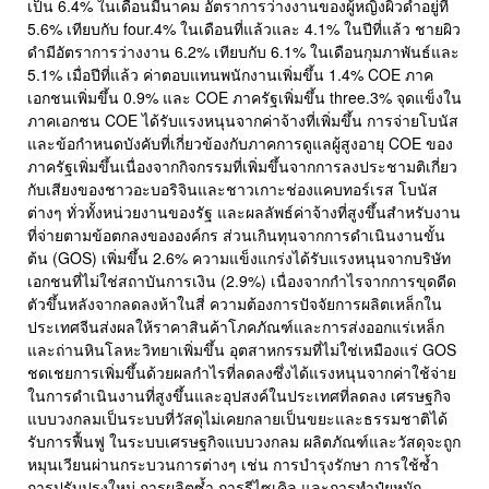
เป็น 6.4% ในเดือนมีนาคม อัตราการว่างงานของผู้หญิงผิวดำอยู่ที่
5.6% เทียบกับ four.4% ในเดือนที่แล้วและ 4.1% ในปีที่แล้ว ชายผิว
ดำมีอัตราการว่างงาน 6.2% เทียบกับ 6.1% ในเดือนกุมภาพันธ์และ
5.1% เมื่อปีที่แล้ว ค่าตอบแทนพนักงานเพิ่มขึ้น 1.4% COE ภาค
เอกชนเพิ่มขึ้น 0.9% และ COE ภาครัฐเพิ่มขึ้น three.3% จุดแข็งใน
ภาคเอกชน COE ได้รับแรงหนุนจากค่าจ้างที่เพิ่มขึ้น การจ่ายโบนัส
และข้อกำหนดบังคับที่เกี่ยวข้องกับภาคการดูแลผู้สูงอายุ COE ของ
ภาครัฐเพิ่มขึ้นเนื่องจากกิจกรรมที่เพิ่มขึ้นจากการลงประชามติเกี่ยว
กับเสียงของชาวอะบอริจินและชาวเกาะช่องแคบทอร์เรส โบนัส
ต่างๆ ทั่วทั้งหน่วยงานของรัฐ และผลลัพธ์ค่าจ้างที่สูงขึ้นสำหรับงาน
ที่จ่ายตามข้อตกลงขององค์กร ส่วนเกินทุนจากการดำเนินงานขั้น
ต้น (GOS) เพิ่มขึ้น 2.6% ความแข็งแกร่งได้รับแรงหนุนจากบริษัท
เอกชนที่ไม่ใช่สถาบันการเงิน (2.9%) เนื่องจากกำไรจากการขุดดีด
ตัวขึ้นหลังจากลดลงห้าในสี่ ความต้องการปัจจัยการผลิตเหล็กใน
ประเทศจีนส่งผลให้ราคาสินค้าโภคภัณฑ์และการส่งออกแร่เหล็ก
และถ่านหินโลหะวิทยาเพิ่มขึ้น อุตสาหกรรมที่ไม่ใช่เหมืองแร่ GOS
ชดเชยการเพิ่มขึ้นด้วยผลกำไรที่ลดลงซึ่งได้แรงหนุนจากค่าใช้จ่าย
ในการดำเนินงานที่สูงขึ้นและอุปสงค์ในประเทศที่ลดลง เศรษฐกิจ
แบบวงกลมเป็นระบบที่วัสดุไม่เคยกลายเป็นขยะและธรรมชาติได้
รับการฟื้นฟู ในระบบเศรษฐกิจแบบวงกลม ผลิตภัณฑ์และวัสดุจะถูก
หมุนเวียนผ่านกระบวนการต่างๆ เช่น การบำรุงรักษา การใช้ซ้ำ
การปรับปรุงใหม่ การผลิตซ้ำ การรีไซเคิล และการทำปุ๋ยหมัก