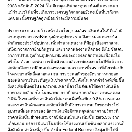
2023 หรือต้นปี 2024 ก็ไม่มีเหตุผลที่นักลงทุนจะต้องตื่นตระหนก
แม้ว่าแนวโน้มที่จะเกิดภาวะเศรษฐกิจถดถอยยังคงเป็นที่น่ากังวล
แต่ขณะนี้เศรษฐกิจดูเหมือนว่าจะมีความมั่นคง
ประการแรก ความก้าวหน้าส่วนใหญ่ของอัตราเงินเฟ้อในปีที่แล้วมี
สาเหตุมาจากการปรับปรุงด้านอุปทาน รวมถึงการผ่อนคลายข้อ
จำกัดของห่วงโซ่อุปทาน เพิ่มจำนวนคนงานที่มีอยู่ เนื่องจากส่วน
หนึ่งมาจากการย้ายถิ่นฐาน และราคาพลังงานที่ลดลง ยังไม่ชัดเจน
ว่าการปรับปรุงด้านอุปทานเพิ่มเติมจะยังคงลดอัตราเงินเฟ้อต่อไป
หรือไม่ ตัวอย่างเช่น การฟื้นตัวของผลิตภาพแรงงานในปีที่แล้วอาจ
สะท้อนถึงการเปลี่ยนแปลงของตลาดแรงงานชั่วคราวที่เกี่ยวข้องกับ
โรคระบาดที่คลี่คลายลง เช่น การชะลอตัวของอัตราการลาออก
ของพนักงานในระดับสูงในช่วงเวลานั้น ดังนั้น หากค่าจ้างที่เพิ่มขึ้น
ยังคงเพิ่มขึ้นต่อไป ผลกระทบเหล่านี้อาจไม่ส่งผลให้อัตราเงินเฟ้อ
ราคาลดลงอีกต่อไปในอนาคต จากปีก่อน ราคาสินค้าคงทนลดลง
2.0% ในขณะที่ราคาสินค้าไม่คงทนเพิ่มขึ้นเพียง 0.8% การลดลง
ของราคาสินค้าคงทนสะท้อนให้เห็นถึงการหยุดชะงักของห่วงโซ่
อุปทานที่ผ่อนคลายลง อัตราเงินเฟ้อมีสาเหตุหลักมาจากบริการที่
ราคาเพิ่มขึ้น three.8% จากปีก่อนหน้าและเพิ่มขึ้น zero.3% จาก
เดือนก่อน บริการมีแนวโน้มที่จะใช้แรงงานเข้มข้น ตลาดแรงงานก็
ตึงตัวด้วยค่าจ้างที่สูงขึ้น ดังนั้น Federal Reserve จึงมุ่งเป้าไปที่