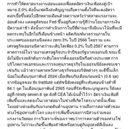
การทำให้ตลาดแรงงานอ่อนแอลงเพื่อลดอัตราเงินเฟ้อลงสู่เป้า
หมาย 2.0% ดังนั้นเฟดจึงส่งสัญญาณถึงความตั้งใจที่จะคงอัตรา
ดอกเบี้ยขึ้นต่อไปอีกหลายเดือนด้วยความหวังว่าตลาดแรงงานจะ
อ่อนตัวลง แคลคูลัสของ Fed ขึ้นอยู่กับความรู้ที่ว่านโยบายการเงิน
มีความล่าช้า ดังนั้นการดำเนินการในปีที่ผ่านมาจึงมีแนวโน้มที่จะมี
ผลกระทบในอีกไม่กี่เดือนข้างหน้า ผลิตภัณฑ์มวลรวมภายใน
ประเทศของเยอรมนีลดลง zero.3% ในปี 2566 โดยรวม และ
เศรษฐกิจเยอรมนีคาดว่าจะเติบโตเพียง 0.2% ในปี 2567 ตามการ
คาดการณ์ในรายงานเศรษฐกิจประจำปีของรัฐบาลเยอรมนี ขณะนี้
ยังไม่มีแรงผลักดันการเติบโตจากทั้งเยอรมนีหรือต่างประเทศ การ
บริโภคภาคเอกชนและการลงทุนภาคธุรกิจในเยอรมนียังคงซบเซา
เช่นกัน แม้ว่าความคาดหวังทางธุรกิจของบริษัทต่างๆ จะดีขึ้นเล็ก
น้อยในเดือนกุมภาพันธ์ 2024 เมื่อเทียบกับเดือนก่อนหน้า (0.6 จุด)
จากข้อมูลของ ifo Institute แต่ดัชนียังคงอยู่ที่ระดับค่อนข้างต่ำที่
84.1 จุด ในเดือนกุมภาพันธ์ 2565 ก่อนที่รัสเซียจะบุกยูเครน ก็ยังคง
อยู่ที่ ninety seven.6 จุด ดังที่ CEA ได้เน้นย้ำไว้ว่า อัตราเงินเฟ้อที่
เพิ่มขึ้นและลดลงในเวลาต่อมาในช่วงที่เกิดโรคระบาดนั้นเชื่อม
โยงอย่างท่วมท้นกับแรงกดดันด้านอุปทาน รวมถึงการคลายตัวของ
ห่วงโซ่อุปทานทั่วโลก และการเพิ่มขึ้นของการมีส่วนร่วมของ
แรงงานวัยทอง การวิเคราะห์ของเราพบว่าการคลายตัวของห่วงโซ่
อุปทาน ไม่ว่าจะเกิดขึ้นเพียงลำพังหรือควบคู่กับอุปสงค์ที่เย็นลง