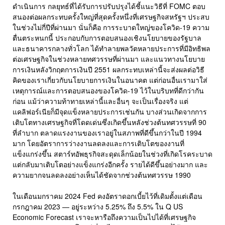
ดำเนินการ กลยุทธ์ที่ได้รับการปรับปรุงได้ชี้แนะวิธีที่ FOMC ตอบ
สนองต่อผลกระทบครั้งใหญ่ที่สุดครั้งหนึ่งที่เศรษฐกิจสหรัฐฯ ประสบ
ในช่วงไม่กี่ปีที่ผ่านมา นั่นก็คือ การระบาดใหญ่ของโควิด-19 ความ
ตื่นตระหนกนี้ ประกอบกับการตอบสนองเชิงนโยบายของรัฐบาล
และธนาคารกลางทั่วโลก ได้ทำลายพลวัตหลายประการที่มีอิทธิพล
ต่อเศรษฐกิจในช่วงหลายทศวรรษที่ผ่านมา และแนวทางนโยบาย
การเงินหลังวิกฤตการเงินปี 2551 ผลกระทบเหล่านี้จะส่งผลต่อวิธี
คิดของเราเกี่ยวกับนโยบายการเงินในอนาคต แต่ก่อนอื่นเรามาใส่
เหตุการณ์และการตอบสนองของโควิด-19 ไว้ในบริบทที่ดีกว่ากัน
ก่อน แม้ว่าความท้าทายเหล่านี้และอื่นๆ จะเป็นเรื่องจริง แต่
แคลิฟอร์เนียก็มีจุดแข็งหลายประการเช่นกัน บางส่วนเกิดจากการ
เติบโตทางเศรษฐกิจที่โดดเด่นซึ่งเกิดขึ้นหลังช่วงต้นทศวรรษที่ 90
ที่ลำบาก ตลาดแรงงานของเราอยู่ในสภาพที่ดีขึ้นกว่าในปี 1994
มาก โดยอัตราการว่างงานลดลงและการเติบโตของงานที่
แข็งแกร่งขึ้น สตาร์ทอัพธุรกิจสะดุดเล็กน้อยในช่วงที่เกิดโรคระบาด
แต่กลับมาเติบโตอย่างแข็งแกร่งอีกครั้ง รายได้ดีขึ้นอย่างมาก และ
ความยากจนลดลงอย่างเห็นได้ชัดจากช่วงต้นทศวรรษ 1990
ในเดือนมกราคม 2024 Fed คงอัตราดอกเบี้ยไว้ที่เดิมตั้งแต่เดือน
กรกฎาคม 2023 — อยู่ระหว่าง 5.25% ถึง 5.5% ใน Q US
Economic Forecast เราจะหารือถึงความเป็นไปได้ที่เศรษฐกิจ