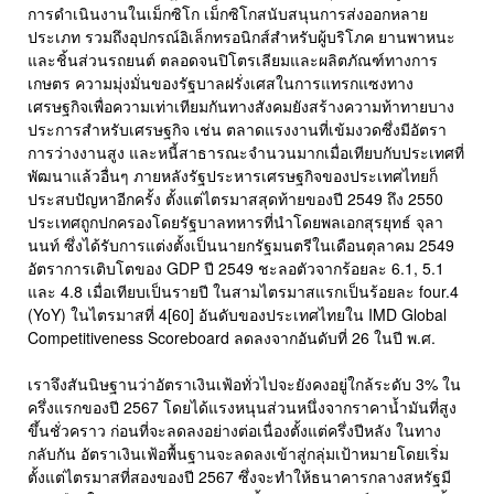
การดำเนินงานในเม็กซิโก เม็กซิโกสนับสนุนการส่งออกหลาย
ประเภท รวมถึงอุปกรณ์อิเล็กทรอนิกส์สำหรับผู้บริโภค ยานพาหนะ
และชิ้นส่วนรถยนต์ ตลอดจนปิโตรเลียมและผลิตภัณฑ์ทางการ
เกษตร ความมุ่งมั่นของรัฐบาลฝรั่งเศสในการแทรกแซงทาง
เศรษฐกิจเพื่อความเท่าเทียมกันทางสังคมยังสร้างความท้าทายบาง
ประการสำหรับเศรษฐกิจ เช่น ตลาดแรงงานที่เข้มงวดซึ่งมีอัตรา
การว่างงานสูง และหนี้สาธารณะจำนวนมากเมื่อเทียบกับประเทศที่
พัฒนาแล้วอื่นๆ ภายหลังรัฐประหารเศรษฐกิจของประเทศไทยก็
ประสบปัญหาอีกครั้ง ตั้งแต่ไตรมาสสุดท้ายของปี 2549 ถึง 2550
ประเทศถูกปกครองโดยรัฐบาลทหารที่นำโดยพลเอกสุรยุทธ์ จุลา
นนท์ ซึ่งได้รับการแต่งตั้งเป็นนายกรัฐมนตรีในเดือนตุลาคม 2549
อัตราการเติบโตของ GDP ปี 2549 ชะลอตัวจากร้อยละ 6.1, 5.1
และ 4.8 เมื่อเทียบเป็นรายปี ในสามไตรมาสแรกเป็นร้อยละ four.4
(YoY) ในไตรมาสที่ 4[60] อันดับของประเทศไทยใน IMD Global
Competitiveness Scoreboard ลดลงจากอันดับที่ 26 ในปี พ.ศ.
เราจึงสันนิษฐานว่าอัตราเงินเฟ้อทั่วไปจะยังคงอยู่ใกล้ระดับ 3% ใน
ครึ่งแรกของปี 2567 โดยได้แรงหนุนส่วนหนึ่งจากราคาน้ำมันที่สูง
ขึ้นชั่วคราว ก่อนที่จะลดลงอย่างต่อเนื่องตั้งแต่ครึ่งปีหลัง ในทาง
กลับกัน อัตราเงินเฟ้อพื้นฐานจะลดลงเข้าสู่กลุ่มเป้าหมายโดยเริ่ม
ตั้งแต่ไตรมาสที่สองของปี 2567 ซึ่งจะทำให้ธนาคารกลางสหรัฐมี