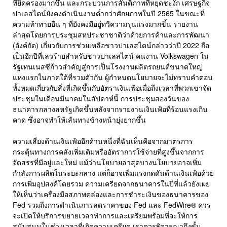
ที่ยึดครองมากขึ้น และกระบวนการสันติภาพที่หยุดชะงัก เศรษฐกิจ
ปาเลสไตน์ยังคงดำเนินงานต่ำกว่าศักยภาพในปี 2565 ในขณะที่
ความท้าทายอื่น ๆ ที่ยังคงมีอยู่ทวีความรุนแรงมากขึ้น รายงาน
ล่าสุดโดยการประชุมสหประชาชาติว่าด้วยการค้าและการพัฒนา
(อังค์ถัด) เกี่ยวกับการช่วยเหลือชาวปาเลสไตน์กล่าวว่าปี 2022 ถือ
เป็นอีกปีที่เลวร้ายสำหรับชาวปาเลสไตน์ คนงาน Volkswagen ใน
รัฐเทนเนสซีก้าวสำคัญสู่การเป็นโรงงานผลิตรถยนต์ขนาดใหญ่
แห่งแรกในภาคใต้ที่รวมตัวกัน ผู้กำหนดนโยบายจะไม่ทราบคำตอบ
ทั้งหมดเกี่ยวกับสิ่งที่เกิดขึ้นกับอัตราเงินเฟ้อเมื่อถึงเวลาที่พวกเขาจัด
ประชุมในเดือนมีนาคมในสัปดาห์นี้ การประชุมสองวันของ
ธนาคารกลางสหรัฐเกิดขึ้นหลังจากรายงานเงินเฟ้อที่ร้อนแรงเกิน
คาด ซึ่งอาจทำให้เส้นทางข้างหน้ายุ่งยากขึ้น
ความเสี่ยงด้านเงินเฟ้ออีกด้านหนึ่งที่ฉันเห็นคือจากมาตรการ
กระตุ้นทางการคลังเพิ่มเติมหรืออัตราการใช้จ่ายที่สูงขึ้นจากการ
จัดสรรที่มีอยู่และใหม่ แม้ว่านโยบายล่าสุดบางนโยบายอาจเพิ่ม
กำลังการผลิตในระยะกลาง แต่ก็อาจเพิ่มแรงกดดันด้านเงินเฟ้อด้วย
การเพิ่มอุปสงค์โดยรวม ความเครียดจากธนาคารในปีที่แล้วยังเผย
ให้เห็นว่าเครื่องมือสภาพคล่องและการชำระเงินของธนาคารของ
Fed รวมถึงการดำเนินการลดราคาของ Fed และ FedWire® ควร
จะเปิดให้บริการขยายเวลาทำการและเตรียมพร้อมที่จะให้การ
สนับสนุนในช่วงเวลาที่เกิดความเครียด เราควรพิจารณาถึงขั้น