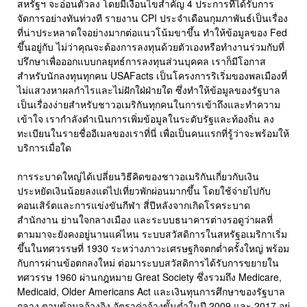
สหรัฐฯ จะอ่อนตัวลง โดยมีเงื่อนไขสำคัญ 4 ประการที่ได้รับการ
จัดการอย่างทันท่วงที รายงาน CPI ประจำเดือนกุมภาพันธ์เป็นเรื่อง
ที่น่าประหลาดใจอย่างมากต่อแนวโน้มขาขึ้น ทำให้ข้อมูลของ Fed
ขึ้นอยู่กับ ไม่ว่าคุณจะต้องการลงทุนด้วยตัวเองหรือทำงานร่วมกับที่
ปรึกษาเพื่อออกแบบกลยุทธ์การลงทุนส่วนบุคคล เราก็มีโอกาส
สำหรับนักลงทุนทุกคน USAFacts เป็นโครงการริเริ่มของพลเมืองที่
ไม่แสวงหาผลกำไรและไม่ฝักใฝ่ฝ่ายใด ซึ่งทำให้ข้อมูลของรัฐบาล
เป็นเรื่องง่ายสำหรับชาวอเมริกันทุกคนในการเข้าถึงและทำความ
เข้าใจ เรากำลังดำเนินการเพิ่มข้อมูลในระดับรัฐและท้องถิ่น ลง
ทะเบียนในรายชื่ออีเมลของเราที่นี่ เพื่อเป็นคนแรกที่รู้ว่าจะพร้อมให้
บริการเมื่อใด
การระบาดใหญ่ได้เปลี่ยนวิธีคิดของชาวอเมริกันเกี่ยวกับเงิน
ประหยัดเงินน้อยลงแต่ไปเที่ยวพักผ่อนมากขึ้น โดยใช้จ่ายไปกับ
คอนเสิร์ตและการแข่งขันกีฬา สี่ปีหลังจากเกิดโรคระบาด
สำนักงาน ย่านใจกลางเมือง และระบบธนาคารต่างรอดูว่าผลที่
ตามมาจะยังคงอยู่นานแค่ไหน ระบบสวัสดิการในสหรัฐอเมริกาเริ่ม
ขึ้นในทศวรรษที่ 1930 ระหว่างภาวะเศรษฐกิจตกต่ำครั้งใหญ่ พร้อม
กับการผ่านข้อตกลงใหม่ ต่อมาระบบสวัสดิการได้รับการขยายใน
ทศวรรษ 1960 ผ่านกฎหมาย Great Society ซึ่งรวมถึง Medicare,
Medicaid, Older Americans Act และเงินทุนการศึกษาของรัฐบาล
กลาง ตามข้อมูลอ้างอิง อัตราค่าจ้างขั้นต่ำในปี 2009 และ 2017 อยู่