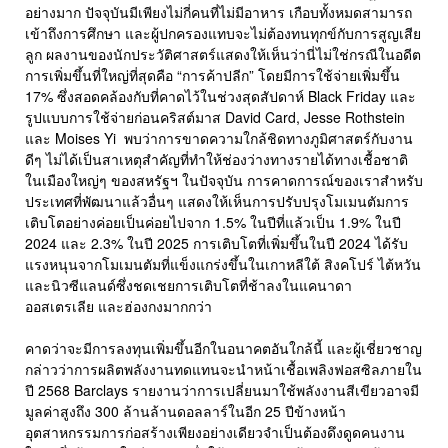
อย่างมาก ปัจจุบันมีเพียงไม่กี่คนที่ไม่มีอาหาร เกือบทั้งหมดสามารถ
เข้าถึงการศึกษา และผู้ปกครองแทบจะไม่ต้องทนทุกข์กับการสูญเสีย
ลูก ผลงานของนักประวัติศาสตร์แสดงให้เห็นว่านี่ไม่ใช่กรณีในอดีต
การเพิ่มขึ้นที่ใหญ่ที่สุดคือ “การค้าปลีก” โดยมีการใช้จ่ายเพิ่มขึ้น
17% ซึ่งสอดคล้องกับที่คาดไว้ในช่วงสุดสัปดาห์ Black Friday และ
รูปแบบการใช้จ่ายก่อนคริสต์มาส David Card, Jesse Rothstein
และ Moises Yi พบว่าการขาดความใกล้ชิดทางภูมิศาสตร์กับงาน
ดีๆ ไม่ได้เป็นสาเหตุสำคัญที่ทำให้ช่องว่างทางรายได้ทางเชื้อชาติ
ในเมืองใหญ่ๆ ของสหรัฐฯ ในปัจจุบัน การคาดการณ์ของเราสำหรับ
ประเทศที่พัฒนาแล้วอื่นๆ แสดงให้เห็นการปรับปรุงโมเมนตัมการ
เติบโตอย่างค่อยเป็นค่อยไปจาก 1.5% ในปีที่แล้วเป็น 1.9% ในปี
2024 และ 2.3% ในปี 2025 การเติบโตที่เพิ่มขึ้นในปี 2024 ได้รับ
แรงหนุนจากโมเมนตัมที่แข็งแกร่งขึ้นในเกาหลีใต้ สิงคโปร์ ไต้หวัน
และนิวซีแลนด์ซึ่งชดเชยการเติบโตที่ช้าลงในแคนาดา
ออสเตรเลีย และฮ่องกงมากกว่า
คาดว่าจะมีการลงทุนเพิ่มขึ้นอีกในอนาคตอันใกล้นี้ และผู้เชี่ยวชาญ
กล่าวว่าการผลิตพลังงานทดแทนจะนำหน้าเชื้อเพลิงฟอสซิลภายใน
ปี 2568 Barclays รายงานว่าการเปลี่ยนมาใช้พลังงานสีเขียวอาจมี
มูลค่าสูงถึง 300 ล้านล้านดอลลาร์ในอีก 25 ปีข้างหน้า
อุตสาหกรรมการก่อสร้างเพียงอย่างเดียวจำเป็นต้องดึงดูดคนงาน