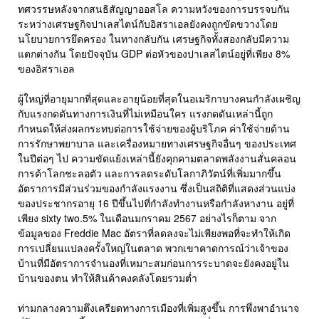
ทศวรรษหลังจากสนธิสัญญาออสโล ความหวังของการบรรจบกัน
ระหว่างเศรษฐกิจปาเลสไตน์กับอิสราเอลยังคงถูกขัดขวางโดย
นโยบายการยึดครอง ในทางกลับกัน เศรษฐกิจทั้งสองกลับมีความ
แตกต่างกัน โดยปัจจุบัน GDP ต่อหัวของปาเลสไตน์อยู่ที่เพียง 8%
ของอิสราเอล
ผู้ใหญ่ที่อายุมากที่สุดและอายุน้อยที่สุดในอเมริกาบางคนกำลังเผชิญ
กับแรงกดดันทางการเงินที่ไม่เหมือนใคร แรงกดดันเหล่านี้ถูก
กำหนดให้ส่งผลกระทบต่อการใช้จ่ายของผู้บริโภค ค่าใช้จ่ายด้าน
การรักษาพยาบาล และเครื่องหมายทางเศรษฐกิจอื่นๆ ของประเทศ
ในปีต่อๆ ไป ความขัดแย้งเหล่านี้ยังคุกคามตลาดพลังงานสั่นคลอน
การค้าโลกชะลอตัว และการลดระดับโลกาภิวัตน์ที่เพิ่มมากขึ้น
อัตราการมีส่วนร่วมของกำลังแรงงาน ซึ่งเป็นสถิติที่แสดงส่วนแบ่ง
ของประชากรอายุ 16 ปีขึ้นไปที่กำลังทำงานหรือกำลังหางาน อยู่ที่
เพียง sixty two.5% ในเดือนมกราคม 2567 อย่างไรก็ตาม จาก
ข้อมูลของ Freddie Mac อัตราที่ลดลงจะไม่เพียงพอที่จะทำให้เกิด
การเปลี่ยนแปลงครั้งใหญ่ในตลาด พวกเขาคาดการณ์ว่าเจ้าของ
บ้านที่มีอัตราการจำนองที่เหมาะสมก่อนการระบาดจะยังคงอยู่ใน
บ้านของตน ทำให้สินค้าคงคลังโดยรวมต่ำ
ท่ามกลางความตึงเครียดทางการเมืองที่เพิ่มสูงขึ้น การพึ่งพาอำนาจ