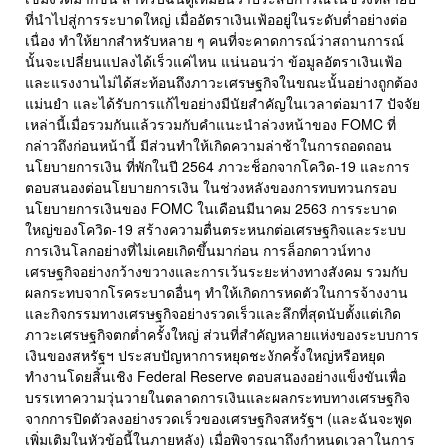
ที่นำไปสู่การระบาดใหญ่ เมื่ออัตราเงินเฟ้ออยู่ในระดับต่ำอย่างต่อ
เนื่อง ทำให้ยากสำหรับหลาย ๆ คนที่จะคาดการณ์ว่าสถานการณ์
นั้นจะเปลี่ยนแปลงได้เร็วแค่ไหน แน่นอนว่า ข้อมูลอัตราเงินเฟ้อ
และแรงงานไม่ได้สะท้อนถึงภาวะเศรษฐกิจในขณะนั้นอย่างถูกต้อง
แม่นยำ และได้รับการแก้ไขอย่างมีนัยสำคัญในเวลาต่อมา17 ปัจจัย
เหล่านี้เมื่อรวมกันแล้วรวมกับคำแนะนำล่วงหน้าของ FOMC ที่
กล่าวถึงก่อนหน้านี้ มีส่วนทำให้เกิดความล่าช้าในการถอดถอน
นโยบายการเงิน ที่พักในปี 2564 ภาวะช็อกจากโควิด-19 และการ
ตอบสนองต่อนโยบายการเงิน ในช่วงหลังของการทบทวนกรอบ
นโยบายการเงินของ FOMC ในเดือนมีนาคม 2563 การระบาด
ใหญ่ของโควิด-19 สร้างความตื่นตระหนกต่อเศรษฐกิจและระบบ
การเงินโลกอย่างที่ไม่เคยเกิดขึ้นมาก่อน การล็อกดาวน์ทาง
เศรษฐกิจอย่างกว้างขวางและการเว้นระยะห่างทางสังคม รวมกับ
ผลกระทบจากโรคระบาดอื่นๆ ทำให้เกิดการหดตัวในการจ้างงาน
และกิจกรรมทางเศรษฐกิจอย่างรวดเร็วและลึกที่สุดนับตั้งแต่เกิด
ภาวะเศรษฐกิจตกต่ำครั้งใหญ่ ส่วนที่สำคัญหลายแห่งของระบบการ
เงินของสหรัฐฯ ประสบปัญหาการหยุดชะงักครั้งใหญ่หรือหยุด
ทำงานโดยสิ้นเชิง Federal Reserve ตอบสนองอย่างแข็งขันเพื่อ
บรรเทาความวุ่นวายในตลาดการเงินและผลกระทบทางเศรษฐกิจ
จากการปิดตัวลงอย่างรวดเร็วของเศรษฐกิจสหรัฐฯ (และฉันจะพูด
เพิ่มเติมในหัวข้อนี้ในภายหลัง) เมื่อพิจารณาถึงกำหนดเวลาในการ