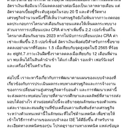
อัตราเงินเฟ้อมีแนวโน้มลดลงอย่างต่อเนื่องเป็นเวลาหลายเดือน แต่
อัตราดอกเบี้ยอยู่ที่ระดับสูงสุดในรอบ 20 ปี และตัวชี้วัดทาง
เศรษฐกิจจำนวนหนึ่งชี้ให้เห็นว่าเศรษฐกิจยังไม่พ้นจากภาวะถดถอย
ผลประกอบการไตรมาสเดือนกันยายนแสดงให้เห็นผลกระทบบาง
ส่วนจากการเปลี่ยนแปลง CRA ค่าเช่าเพิ่มขึ้น 2.2 เปอร์เซ็นต์ใน
ไตรมาสเดือนกันยายน 2023 หากไม่นับการเปลี่ยนแปลง CRA ค่า
เช่าจะเพิ่มขึ้น 2.5 เปอร์เซ็นต์ อัตราเงินเฟ้อต่อปีสำหรับการซื้อขาย
ลดลงอย่างมากที่ร้อยละ 1.5 เมื่อเทียบกับจุดสูงสุดในปี 2565 ที่ร้อย
ละ eight.7 ภาวะเงินฝืดซึ่งราคาลดลงเมื่อเทียบกับ 12 เดือนที่ผ่าน
มา พบเห็นได้ในสินค้านำเข้า ได้แก่ เสื้อผ้า รองเท้า เฟอร์นิเจอร์
และเครื่องใช้ในครัวเรือน
ต่อไปนี้ เราจะหารือเกี่ยวกับการพัฒนาตามแผนของแบบจำลองที่
เกี่ยวข้องกับการประเมินผลกระทบทางเศรษฐกิจและการจ้างงาน
ของการเปลี่ยนผ่านสู่เศรษฐกิจคาร์บอนต่ำ และการพัฒนาเหล่านี้
จะส่งผลกระทบต่อนโยบายที่สามารถศึกษาและผลลัพธ์ที่สามารถส่ง
มอบได้อย่างไร ส่วนย่อยต่อไปนี้จะอธิบายคุณลักษณะของตัวแทน
แต่ละรายและสมมติฐานที่ขับเคลื่อนความสัมพันธ์ทางเศรษฐกิจ
ระหว่างตัวแทนเหล่านี้ในลักษณะที่ไม่ใช่ด้านเทคนิค เพื่อช่วยให้
เข้าใจวิธีการทำงานของแบบจำลอง I3E ได้ดียิ่งขึ้น สำหรับราย
ละเอียดทางเทคนิคของรุ่น โปรดดูรายงานทางเทคนิค แหล่งข้อมูล