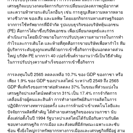
เศรษฐกิจแบบวงกลมจัดการกับการเปลี่ยนแปลงสภาพภูมิอากาศ
และความท้าทายระดับโลกอื่นๆ เช่น การสูญเสียความหลากหลาย
ทางชีวภาพ ของเสีย และมลพิษ โดยแยกกิจกรรมทางเศรษฐกิจออก
จากการใช้ทรัพยากรที่มีจำกัด รูปแบบธุรกิจของบริษัทหุ้นเอกชน
(PE) คือการได้มาซึ่งบริษัทเอกชน เพื่อเปลี่ยนกลยุทธ์และการ
ดำเนินงานโดยมีเป้าหมายในการปรับปรุงความสามารถในการทำ
กำไรและการเติบโต และท้ายที่สุดคือการขายบริษัทเพื่อหากำไร ทีม
ผู้บริหารระดับสูงถูกแทนที่ด้วยการเข้าซื้อกิจการหุ้นนอกตลาดส่วน
ใหญ่ บริษัท PE มากกว่า 40 เปอร์เซ็นต์รายงานว่านี่เป็นวิธีสำคัญ
ในการปรับปรุงความสำเร็จของการเข้าซื้อกิจการ
การลงทุนในปี 2565 ลดลงเหลือ 10.7% ของ GDP ของกาซา หรือ
เพียง 1.9% ของ GDP ของปาเลสไตน์ ระหว่างปี 2549 ถึง 2565
GDP ที่แท้จริงของกาซาต่อหัวลดลง 37% ในขณะที่ส่วนแบ่งใน
เศรษฐกิจปาเลสไตน์หดตัวจาก 31% เป็น 17.4% การจำกัดการ
เคลื่อนย้ายผู้คนและสินค้า การทำลายทรัพย์สินการผลิตในการ
ปฏิบัติการทางทหารบ่อยครั้ง และการห้ามนำเข้าเทคโนโลยีและ
ปัจจัยการผลิตที่สำคัญ ได้ทำลายเศรษฐกิจของฉนวนกาซา นับ
ตั้งแต่ก่อตั้งในปี 1994 รัฐบาลปาเลสไตน์ได้รับมือกับความรับผิด
ชอบทางเศรษฐกิจ การเมือง และสังคมที่มีลักษณะเฉพาะและซับ
ซ้อน ซึ่งยิ่งใหญ่กว่าทรัพยากรทางการเมืองและเศรษฐกิจที่มีอยู่ สาม