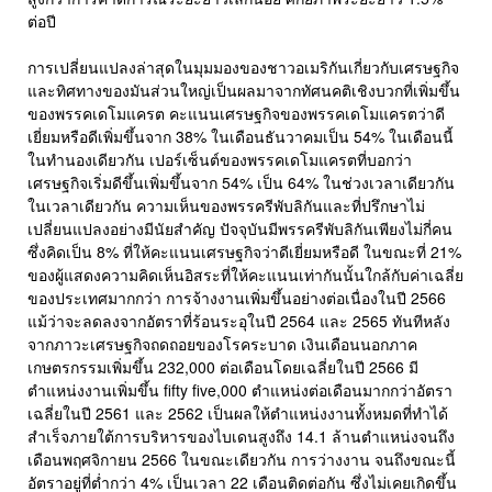
ต่อปี
การเปลี่ยนแปลงล่าสุดในมุมมองของชาวอเมริกันเกี่ยวกับเศรษฐกิจ
และทิศทางของมันส่วนใหญ่เป็นผลมาจากทัศนคติเชิงบวกที่เพิ่มขึ้น
ของพรรคเดโมแครต คะแนนเศรษฐกิจของพรรคเดโมแครตว่าดี
เยี่ยมหรือดีเพิ่มขึ้นจาก 38% ในเดือนธันวาคมเป็น 54% ในเดือนนี้
ในทำนองเดียวกัน เปอร์เซ็นต์ของพรรคเดโมแครตที่บอกว่า
เศรษฐกิจเริ่มดีขึ้นเพิ่มขึ้นจาก 54% เป็น 64% ในช่วงเวลาเดียวกัน
ในเวลาเดียวกัน ความเห็นของพรรครีพับลิกันและที่ปรึกษาไม่
เปลี่ยนแปลงอย่างมีนัยสำคัญ ปัจจุบันมีพรรครีพับลิกันเพียงไม่กี่คน
ซึ่งคิดเป็น 8% ที่ให้คะแนนเศรษฐกิจว่าดีเยี่ยมหรือดี ในขณะที่ 21%
ของผู้แสดงความคิดเห็นอิสระที่ให้คะแนนเท่ากันนั้นใกล้กับค่าเฉลี่ย
ของประเทศมากกว่า การจ้างงานเพิ่มขึ้นอย่างต่อเนื่องในปี 2566
แม้ว่าจะลดลงจากอัตราที่ร้อนระอุในปี 2564 และ 2565 ทันทีหลัง
จากภาวะเศรษฐกิจถดถอยของโรคระบาด เงินเดือนนอกภาค
เกษตรกรรมเพิ่มขึ้น 232,000 ต่อเดือนโดยเฉลี่ยในปี 2566 มี
ตำแหน่งงานเพิ่มขึ้น fifty five,000 ตำแหน่งต่อเดือนมากกว่าอัตรา
เฉลี่ยในปี 2561 และ 2562 เป็นผลให้ตำแหน่งงานทั้งหมดที่ทำได้
สำเร็จภายใต้การบริหารของไบเดนสูงถึง 14.1 ล้านตำแหน่งจนถึง
เดือนพฤศจิกายน 2566 ในขณะเดียวกัน การว่างงาน จนถึงขณะนี้
อัตราอยู่ที่ต่ำกว่า 4% เป็นเวลา 22 เดือนติดต่อกัน ซึ่งไม่เคยเกิดขึ้น