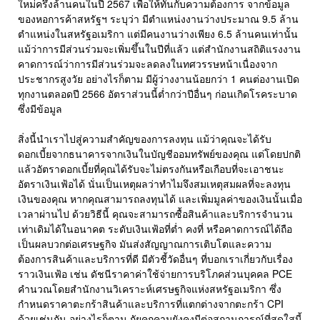
ใหม่ครึ่งล้านคนในปี 2567 เพื่อให้ทันกับความต้องการ จากข้อมูล
ของหอการค้าสหรัฐฯ ระบุว่า มีตำแหน่งงานว่างประมาณ 9.5 ล้าน
ตำแหน่งในสหรัฐอเมริกา แต่มีคนงานว่างเพียง 6.5 ล้านคนเท่านั้น
แม้ว่าการมีส่วนร่วมจะเพิ่มขึ้นในปีที่แล้ว แต่สำนักงานสถิติแรงงาน
คาดการณ์ว่าการมีส่วนร่วมจะลดลงในทศวรรษหน้าเนื่องจาก
ประชากรสูงวัย อย่างไรก็ตาม มีผู้ว่างงานน้อยกว่า 1 คนต่องานเปิด
ทุกงานตลอดปี 2566 อัตราส่วนนี้ต่ำกว่าปีอื่นๆ ก่อนเกิดโรคระบาด
ซึ่งมีข้อมูล
สิ่งนี้นำเราไปสู่ความสำคัญของการลงทุน แม้ว่าคุณจะได้รับ
ดอกเบี้ยจากธนาคารจากเงินในบัญชีออมทรัพย์ของคุณ แต่โดยปกติ
แล้วอัตราดอกเบี้ยที่คุณได้รับจะไม่ตรงกันหรือเกือบที่จะเอาชนะ
อัตราเงินเฟ้อได้ นั่นเป็นเหตุผลว่าทำไมจึงสมเหตุสมผลที่จะลงทุน
เงินของคุณ หากคุณสามารถลงทุนได้ และเพิ่มมูลค่าของเงินนั้นเมื่อ
เวลาผ่านไป ด้วยวิธีนี้ คุณจะสามารถซื้อสินค้าและบริการจำนวน
เท่าเดิมได้ในอนาคต ระดับเงินเฟ้อที่ต่ำ คงที่ หรือคาดการณ์ได้ถือ
เป็นผลบวกต่อเศรษฐกิจ มันส่งสัญญาณการเติบโตและความ
ต้องการสินค้าและบริการที่ดี มีตัวชี้วัดอื่นๆ ที่บอกเราเกี่ยวกับเรื่อง
ราวเงินเฟ้อ เช่น ดัชนีราคาค่าใช้จ่ายการบริโภคส่วนบุคคล PCE
คำนวณโดยสำนักงานวิเคราะห์เศรษฐกิจแห่งสหรัฐอเมริกา ซึ่ง
กำหนดราคาตะกร้าสินค้าและบริการที่แตกต่างจากตะกร้า CPI
ด้วยเช่นกัน อย่างไรก็ตาม ภัยคุกคามยังคงมีต่อสถานการณ์ที่สดใสนี้