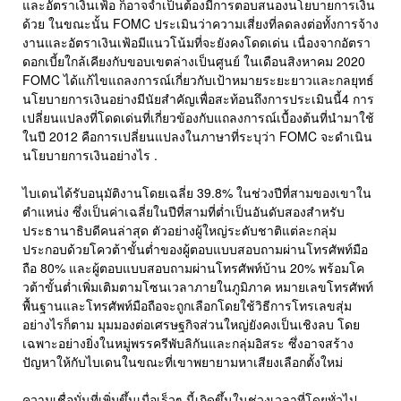
และอัตราเงินเฟ้อ ก็อาจจำเป็นต้องมีการตอบสนองนโยบายการเงิน
ด้วย ในขณะนั้น FOMC ประเมินว่าความเสี่ยงที่ลดลงต่อทั้งการจ้าง
งานและอัตราเงินเฟ้อมีแนวโน้มที่จะยังคงโดดเด่น เนื่องจากอัตรา
ดอกเบี้ยใกล้เคียงกับขอบเขตล่างเป็นศูนย์ ในเดือนสิงหาคม 2020
FOMC ได้แก้ไขแถลงการณ์เกี่ยวกับเป้าหมายระยะยาวและกลยุทธ์
นโยบายการเงินอย่างมีนัยสำคัญเพื่อสะท้อนถึงการประเมินนี้4 การ
เปลี่ยนแปลงที่โดดเด่นที่เกี่ยวข้องกับแถลงการณ์เบื้องต้นที่นำมาใช้
ในปี 2012 คือการเปลี่ยนแปลงในภาษาที่ระบุว่า FOMC จะดำเนิน
นโยบายการเงินอย่างไร .
ไบเดนได้รับอนุมัติงานโดยเฉลี่ย 39.8% ในช่วงปีที่สามของเขาใน
ตำแหน่ง ซึ่งเป็นค่าเฉลี่ยในปีที่สามที่ต่ำเป็นอันดับสองสำหรับ
ประธานาธิบดีคนล่าสุด ตัวอย่างผู้ใหญ่ระดับชาติแต่ละกลุ่ม
ประกอบด้วยโควต้าขั้นต่ำของผู้ตอบแบบสอบถามผ่านโทรศัพท์มือ
ถือ 80% และผู้ตอบแบบสอบถามผ่านโทรศัพท์บ้าน 20% พร้อมโค
วต้าขั้นต่ำเพิ่มเติมตามโซนเวลาภายในภูมิภาค หมายเลขโทรศัพท์
พื้นฐานและโทรศัพท์มือถือจะถูกเลือกโดยใช้วิธีการโทรเลขสุ่ม
อย่างไรก็ตาม มุมมองต่อเศรษฐกิจส่วนใหญ่ยังคงเป็นเชิงลบ โดย
เฉพาะอย่างยิ่งในหมู่พรรครีพับลิกันและกลุ่มอิสระ ซึ่งอาจสร้าง
ปัญหาให้กับไบเดนในขณะที่เขาพยายามหาเสียงเลือกตั้งใหม่
ความเชื่อมั่นที่เพิ่มขึ้นเมื่อเร็วๆ นี้เกิดขึ้นในช่วงเวลาที่โดยทั่วไป