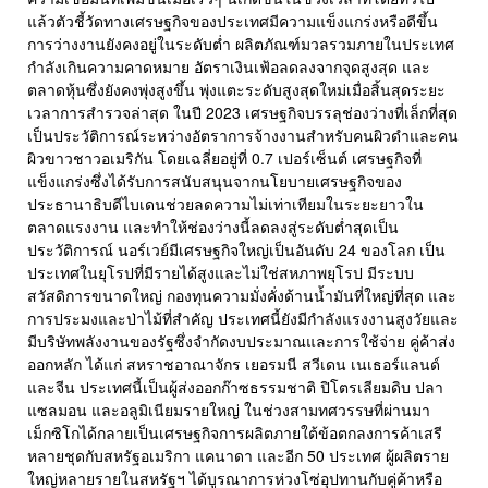
แล้วตัวชี้วัดทางเศรษฐกิจของประเทศมีความแข็งแกร่งหรือดีขึ้น
การว่างงานยังคงอยู่ในระดับต่ำ ผลิตภัณฑ์มวลรวมภายในประเทศ
กำลังเกินความคาดหมาย อัตราเงินเฟ้อลดลงจากจุดสูงสุด และ
ตลาดหุ้นซึ่งยังคงพุ่งสูงขึ้น พุ่งแตะระดับสูงสุดใหม่เมื่อสิ้นสุดระยะ
เวลาการสำรวจล่าสุด ในปี 2023 เศรษฐกิจบรรลุช่องว่างที่เล็กที่สุด
เป็นประวัติการณ์ระหว่างอัตราการจ้างงานสำหรับคนผิวดำและคน
ผิวขาวชาวอเมริกัน โดยเฉลี่ยอยู่ที่ 0.7 เปอร์เซ็นต์ เศรษฐกิจที่
แข็งแกร่งซึ่งได้รับการสนับสนุนจากนโยบายเศรษฐกิจของ
ประธานาธิบดีไบเดนช่วยลดความไม่เท่าเทียมในระยะยาวใน
ตลาดแรงงาน และทำให้ช่องว่างนี้ลดลงสู่ระดับต่ำสุดเป็น
ประวัติการณ์ นอร์เวย์มีเศรษฐกิจใหญ่เป็นอันดับ 24 ของโลก เป็น
ประเทศในยุโรปที่มีรายได้สูงและไม่ใช่สหภาพยุโรป มีระบบ
สวัสดิการขนาดใหญ่ กองทุนความมั่งคั่งด้านน้ำมันที่ใหญ่ที่สุด และ
การประมงและป่าไม้ที่สำคัญ ประเทศนี้ยังมีกำลังแรงงานสูงวัยและ
มีบริษัทพลังงานของรัฐซึ่งจำกัดงบประมาณและการใช้จ่าย คู่ค้าส่ง
ออกหลัก ได้แก่ สหราชอาณาจักร เยอรมนี สวีเดน เนเธอร์แลนด์
และจีน ประเทศนี้เป็นผู้ส่งออกก๊าซธรรมชาติ ปิโตรเลียมดิบ ปลา
แซลมอน และอลูมิเนียมรายใหญ่ ในช่วงสามทศวรรษที่ผ่านมา
เม็กซิโกได้กลายเป็นเศรษฐกิจการผลิตภายใต้ข้อตกลงการค้าเสรี
หลายชุดกับสหรัฐอเมริกา แคนาดา และอีก 50 ประเทศ ผู้ผลิตราย
ใหญ่หลายรายในสหรัฐฯ ได้บูรณาการห่วงโซ่อุปทานกับคู่ค้าหรือ