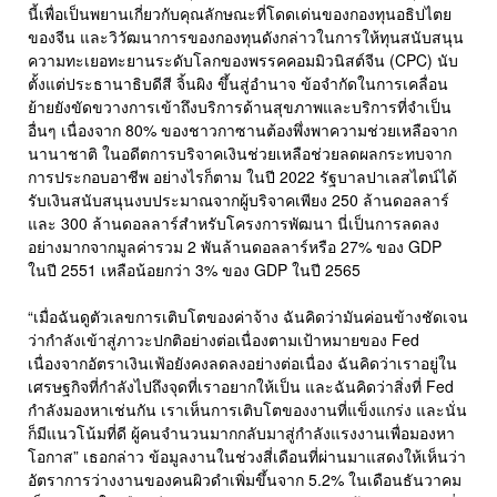
นี้เพื่อเป็นพยานเกี่ยวกับคุณลักษณะที่โดดเด่นของกองทุนอธิปไตย
ของจีน และวิวัฒนาการของกองทุนดังกล่าวในการให้ทุนสนับสนุน
ความทะเยอทะยานระดับโลกของพรรคคอมมิวนิสต์จีน (CPC) นับ
ตั้งแต่ประธานาธิบดีสี จิ้นผิง ขึ้นสู่อำนาจ ข้อจำกัดในการเคลื่อน
ย้ายยังขัดขวางการเข้าถึงบริการด้านสุขภาพและบริการที่จำเป็น
อื่นๆ เนื่องจาก 80% ของชาวกาซานต้องพึ่งพาความช่วยเหลือจาก
นานาชาติ ในอดีตการบริจาคเงินช่วยเหลือช่วยลดผลกระทบจาก
การประกอบอาชีพ อย่างไรก็ตาม ในปี 2022 รัฐบาลปาเลสไตน์ได้
รับเงินสนับสนุนงบประมาณจากผู้บริจาคเพียง 250 ล้านดอลลาร์
และ 300 ล้านดอลลาร์สำหรับโครงการพัฒนา นี่เป็นการลดลง
อย่างมากจากมูลค่ารวม 2 พันล้านดอลลาร์หรือ 27% ของ GDP
ในปี 2551 เหลือน้อยกว่า 3% ของ GDP ในปี 2565
“เมื่อฉันดูตัวเลขการเติบโตของค่าจ้าง ฉันคิดว่ามันค่อนข้างชัดเจน
ว่ากำลังเข้าสู่ภาวะปกติอย่างต่อเนื่องตามเป้าหมายของ Fed
เนื่องจากอัตราเงินเฟ้อยังคงลดลงอย่างต่อเนื่อง ฉันคิดว่าเราอยู่ใน
เศรษฐกิจที่กำลังไปถึงจุดที่เราอยากให้เป็น และฉันคิดว่าสิ่งที่ Fed
กำลังมองหาเช่นกัน เราเห็นการเติบโตของงานที่แข็งแกร่ง และนั่น
ก็มีแนวโน้มที่ดี ผู้คนจำนวนมากกลับมาสู่กำลังแรงงานเพื่อมองหา
โอกาส” เธอกล่าว ข้อมูลงานในช่วงสี่เดือนที่ผ่านมาแสดงให้เห็นว่า
อัตราการว่างงานของคนผิวดำเพิ่มขึ้นจาก 5.2% ในเดือนธันวาคม