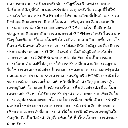
และกระบวนการสร้างเมทริกซ์การบัญชีโซเชียลพลังงานของ
ไอร์แลนด์มีอยู่ที่นี่ด้วย คุณแชร์รหัสของคุณหรือไม่ ณ จุดนี้ไม่ใช่
อย่างไรก็ตาม สเปรดชีต Excel จะให้รายละเอียดที่เป็นตัวเลข รวม
ถึงข้อมูลดิบและพารามิเตอร์โมเดล ว่าข้อมูลรายเดือนจะแมปกับ
การคาดการณ์องค์ประกอบย่อยของ GDP อย่างไร เมื่อมีแหล่ง
ข้อมูลรายเดือนมากขึ้น การคาดการณ์ GDPNow สำหรับไตรมาสห
นึ่งๆ ก็จะพัฒนาขึ้นและโดยทั่วไปจะมีความแม่นยำมากขึ้น อย่างไร
ก็ตาม ข้อผิดพลาดในการคาดการณ์ยังคงมีนัยสำคัญก่อนที่จะมีการ
ประกาศประมาณการ GDP “ล่วงหน้า” สิ่งสำคัญคือต้องเน้นย้ำ
ว่าการคาดการณ์ GDPNow ของ Atlanta Fed นั้นเป็นการคาด
การณ์แบบจำลองที่ไม่อยู่ภายใต้การปรับเปลี่ยนตามวิจารณญาณ
ไม่ใช่การคาดการณ์อย่างเป็นทางการของธนาคารกลางสหรัฐแห่ง
แอตแลนตา ประธาน ธนาคารกลางสหรัฐ หรือ FOMC การเติบโต
ของการค้าอย่างรวดเร็วอาจทำหน้าที่เป็นตัวส่งสัญญาณกระตุ้น
เศรษฐกิจทั่วโลกและเป็นช่องทางในการฟื้นตัวอย่างต่อเนื่อง โดย
เฉพาะอย่างยิ่งหากได้รับการปรับปรุงด้วยความพยายามเพิ่มเติมใน
การลดอุปสรรคและขยายโอกาสในการซื้อขายเพิ่มเติม การรับรู้ถึง
ผลประโยชน์ระยะยาวของการขยายการค้า เช่นเดียวกับบทบาท
เชิงบวกของการค้าที่สามารถเล่นได้ในการฟื้นตัวของเศรษฐกิจใน
ปัจจุบัน ถือเป็นปัจจัยสำคัญที่สะท้อนให้เห็นในนโยบายการค้าของ
ฝ่ายบริหาร