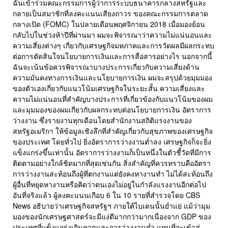
ฉันเข้าร่วมคณะกรรมการผู้ว่าการระบบธนาคารกลางสหรัฐและ
กลายเป็นสมาชิกที่ลงคะแนนเสียงถาวร ของคณะกรรมการตลาด
กลางเปิด (FOMC) ในปลายเดือนพฤศจิกายน 2018 เมื่อมองย้อน
กลับไปในช่วงห้าปีที่ผ่านมา ผมจะพิจารณาว่าความไม่แน่นอนและ
ความเสี่ยงต่างๆ เกี่ยวกับเศรษฐกิจมหภาคและการวัดผลมีผลกระทบ
ต่อการตัดสินใจนโยบายการเงินและการสื่อสารอย่างไร นอกจากนี้
ฉันจะเน้นข้อควรพิจารณาบางประการเกี่ยวกับความเสี่ยงด้าน
ความมั่นคงทางการเงินและนโยบายการเงิน ผมจะสรุปด้วยมุมมอง
ของตัวเองเกี่ยวกับแนวโน้มเศรษฐกิจในระยะสั้น ความเสี่ยงและ
ความไม่แน่นอนที่สำคัญบางประการที่เกี่ยวข้องกับแนวโน้มของผม
และมุมมองของผมเกี่ยวกับผลกระทบต่อนโยบายการเงิน อัตราการ
ว่างงาน ซึ่งรายงานทุกเดือนโดยสำนักงานสถิติแรงงานของ
สหรัฐอเมริกา ให้ข้อมูลเชิงลึกที่สำคัญเกี่ยวกับสุขภาพของเศรษฐกิจ
ของประเทศ โดยทั่วไป ยิ่งอัตราการว่างงานต่ำลง เศรษฐกิจก็จะยิ่ง
แข็งแกร่งขึ้นเท่านั้น อัตราการว่างงานก็เป็นหนึ่งในตัวชี้วัดที่มีการ
ติดตามอย่างใกล้ชิดมากที่สุดเช่นกัน สิ่งสำคัญที่ควรทราบคืออัตรา
การว่างงานสะท้อนถึงผู้ที่ตกงานแต่ยังคงหางานทำ ไม่ได้สะท้อนถึง
ผู้อื่นที่หยุดหางานหรือคิดว่าตนเองไม่อยู่ในกำลังแรงงานอีกต่อไป
อันที่จริงแล้ว ผู้ลงคะแนนเกือบ 6 ใน 10 รายที่สำรวจโดย CBS
News อธิบายว่าเศรษฐกิจสหรัฐฯ ภายใต้ไบเดนนั้นย่ำแย่ แม้ว่ามุม
มองของนักเศรษฐศาสตร์จะมีแง่ดีมากกว่ามากเนื่องจาก GDP ของ
ประเทศที่แข็งแกร่งเกินคาดและการว่างงานต่ำ แทนที่จะเข้าสู่