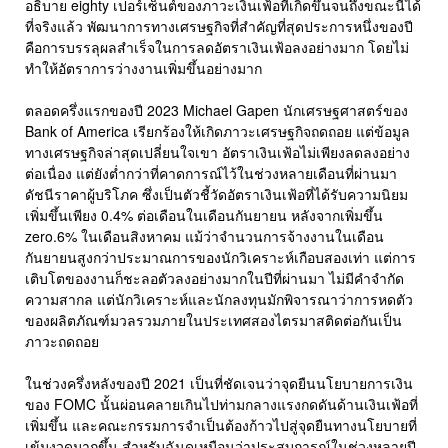
อธิบาย eighty เปอร์เซ็นต์ของภาวะเงินเฟ้อที่เกิดขึ้นจนถึงขณะนี้ได้
ที่จริงแล้ว พัฒนาการทางเศรษฐกิจที่สำคัญที่สุดประการหนึ่งของปี
คือการบรรลุผลสำเร็จในการลดอัตราเงินเฟ้อลงอย่างมาก โดยไม่
ทำให้อัตราการว่างงานเพิ่มขึ้นอย่างมาก
ตลอดครึ่งแรกของปี 2023 Michael Gapen นักเศรษฐศาสตร์ของ
Bank of America เรียกร้องให้เกิดภาวะเศรษฐกิจถดถอย แต่ข้อมูล
ทางเศรษฐกิจล่าสุดเปลี่ยนใจเขา อัตราเงินเฟ้อไม่เพียงลดลงอย่าง
ต่อเนื่อง แต่ยังต่ำกว่าที่คาดการณ์ไว้ในช่วงหลายเดือนที่ผ่านมา
ดัชนีราคาผู้บริโภค ซึ่งเป็นตัวชี้วัดอัตราเงินเฟ้อที่ได้รับความนิยม
เพิ่มขึ้นเพียง 0.4% ต่อเดือนในเดือนกันยายน หลังจากเพิ่มขึ้น
zero.6% ในเดือนสิงหาคม แม้ว่าจำนวนการจ้างงานในเดือน
กันยายนสูงกว่าประมาณการของนักวิเคราะห์เกือบสองเท่า แต่การ
เติบโตของงานก็ชะลอตัวลงอย่างมากในปีที่ผ่านมา ไม่มีคำจำกัด
ความสากล แต่นักวิเคราะห์และนักลงทุนมักพิจารณาว่าการหดตัว
ของผลิตภัณฑ์มวลรวมภายในประเทศสองไตรมาสติดต่อกันเป็น
ภาวะถดถอย
ในช่วงครึ่งหลังของปี 2021 เป็นที่ชัดเจนว่าจุดยืนนโยบายการเงิน
ของ FOMC นั้นผ่อนคลายเกินไปท่ามกลางแรงกดดันด้านเงินเฟ้อที่
เพิ่มขึ้น และคณะกรรมการจำเป็นต้องก้าวไปสู่จุดยืนทางนโยบายที่
เข้มงวดมากขึ้น สำหรับฉันดูเหมือนว่าประสบการณ์ในช่วงหลายปี