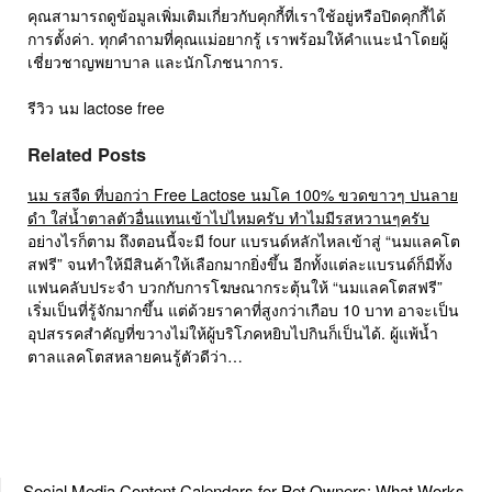
คุณสามารถดูข้อมูลเพิ่มเติมเกี่ยวกับคุกกี้ที่เราใช้อยู่หรือปิดคุกกี้ได้
การตั้งค่า. ทุกคำถามที่คุณแม่อยากรู้ เราพร้อมให้คำแนะนำโดยผู้
เชี่ยวชาญพยาบาล และนักโภชนาการ.
รีวิว นม lactose free
Related Posts
นม รสจืด ที่บอกว่า Free Lactose นมโค 100% ขวดขาวๆ ปนลาย
ดำ ใส่น้ำตาลตัวอื่นแทนเข้าไปไหมครับ ทำไมมีรสหวานๆครับ
อย่างไรก็ตาม ถึงตอนนี้จะมี four แบรนด์หลักไหลเข้าสู่ “นมแลคโต
สฟรี” จนทำให้มีสินค้าให้เลือกมากยิ่งขึ้น อีกทั้งแต่ละแบรนด์ก็มีทั้ง
แฟนคลับประจำ บวกกับการโฆษณากระตุ้นให้ “นมแลคโตสฟรี”
เริ่มเป็นที่รู้จักมากขึ้น แต่ด้วยราคาที่สูงกว่าเกือบ 10 บาท อาจะเป็น
อุปสรรคสำคัญที่ขวางไม่ให้ผู้บริโภคหยิบไปกินก็เป็นได้. ผู้แพ้น้ำ
ตาลแลคโตสหลายคนรู้ตัวดีว่า…
Social Media Content Calendars for Pet Owners: What Works