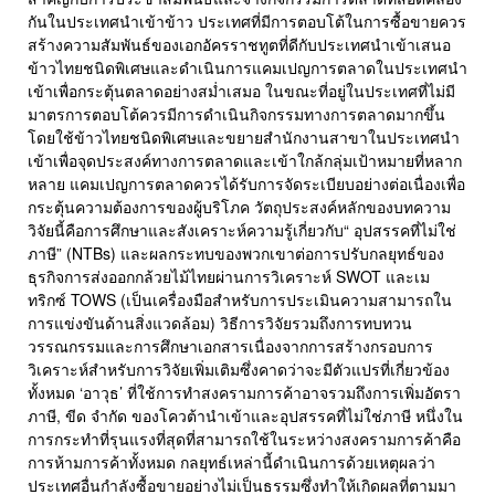
กันในประเทศนำเข้าข้าว ประเทศที่มีการตอบโต้ในการซื้อขายควร
สร้างความสัมพันธ์ของเอกอัครราชทูตที่ดีกับประเทศนำเข้าเสนอ
ข้าวไทยชนิดพิเศษและดำเนินการแคมเปญการตลาดในประเทศนำ
เข้าเพื่อกระตุ้นตลาดอย่างสม่ำเสมอ ในขณะที่อยู่ในประเทศที่ไม่มี
มาตรการตอบโต้ควรมีการดำเนินกิจกรรมทางการตลาดมากขึ้น
โดยใช้ข้าวไทยชนิดพิเศษและขยายสำนักงานสาขาในประเทศนำ
เข้าเพื่อจุดประสงค์ทางการตลาดและเข้าใกล้กลุ่มเป้าหมายที่หลาก
หลาย แคมเปญการตลาดควรได้รับการจัดระเบียบอย่างต่อเนื่องเพื่อ
กระตุ้นความต้องการของผู้บริโภค วัตถุประสงค์หลักของบทความ
วิจัยนี้คือการศึกษาและสังเคราะห์ความรู้เกี่ยวกับ“ อุปสรรคที่ไม่ใช่
ภาษี” (NTBs) และผลกระทบของพวกเขาต่อการปรับกลยุทธ์ของ
ธุรกิจการส่งออกกล้วยไม้ไทยผ่านการวิเคราะห์ SWOT และเม
ทริกซ์ TOWS (เป็นเครื่องมือสำหรับการประเมินความสามารถใน
การแข่งขันด้านสิ่งแวดล้อม) วิธีการวิจัยรวมถึงการทบทวน
วรรณกรรมและการศึกษาเอกสารเนื่องจากการสร้างกรอบการ
วิเคราะห์สำหรับการวิจัยเพิ่มเติมซึ่งคาดว่าจะมีตัวแปรที่เกี่ยวข้อง
ทั้งหมด ‘อาวุธ’ ที่ใช้การทำสงครามการค้าอาจรวมถึงการเพิ่มอัตรา
ภาษี, ขีด จำกัด ของโควต้านำเข้าและอุปสรรคที่ไม่ใช่ภาษี หนึ่งใน
การกระทำที่รุนแรงที่สุดที่สามารถใช้ในระหว่างสงครามการค้าคือ
การห้ามการค้าทั้งหมด กลยุทธ์เหล่านี้ดำเนินการด้วยเหตุผลว่า
ประเทศอื่นกำลังซื้อขายอย่างไม่เป็นธรรมซึ่งทำให้เกิดผลที่ตามมา