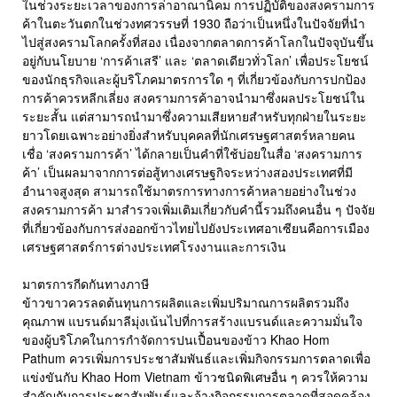
ในช่วงระยะเวลาของการล่าอาณานิคม การปฏิบัติของสงครามการ
ค้าในตะวันตกในช่วงทศวรรษที่ 1930 ถือว่าเป็นหนึ่งในปัจจัยที่นำ
ไปสู่สงครามโลกครั้งที่สอง เนื่องจากตลาดการค้าโลกในปัจจุบันขึ้น
อยู่กับนโยบาย ‘การค้าเสรี’ และ ‘ตลาดเดียวทั่วโลก’ เพื่อประโยชน์
ของนักธุรกิจและผู้บริโภคมาตรการใด ๆ ที่เกี่ยวข้องกับการปกป้อง
การค้าควรหลีกเลี่ยง สงครามการค้าอาจนำมาซึ่งผลประโยชน์ใน
ระยะสั้น แต่สามารถนำมาซึ่งความเสียหายสำหรับทุกฝ่ายในระยะ
ยาวโดยเฉพาะอย่างยิ่งสำหรับบุคคลที่นักเศรษฐศาสตร์หลายคน
เชื่อ ‘สงครามการค้า’ ได้กลายเป็นคำที่ใช้บ่อยในสื่อ ‘สงครามการ
ค้า’ เป็นผลมาจากการต่อสู้ทางเศรษฐกิจระหว่างสองประเทศที่มี
อำนาจสูงสุด สามารถใช้มาตรการทางการค้าหลายอย่างในช่วง
สงครามการค้า มาสำรวจเพิ่มเติมเกี่ยวกับคำนี้รวมถึงคนอื่น ๆ ปัจจัย
ที่เกี่ยวข้องกับการส่งออกข้าวไทยไปยังประเทศอาเซียนคือการเมือง
เศรษฐศาสตร์การต่างประเทศโรงงานและการเงิน
มาตรการกีดกันทางภาษี
ข้าวขาวควรลดต้นทุนการผลิตและเพิ่มปริมาณการผลิตรวมถึง
คุณภาพ แบรนด์มาลีมุ่งเน้นไปที่การสร้างแบรนด์และความมั่นใจ
ของผู้บริโภคในการกำจัดการปนเปื้อนของข้าว Khao Hom
Pathum ควรเพิ่มการประชาสัมพันธ์และเพิ่มกิจกรรมการตลาดเพื่อ
แข่งขันกับ Khao Hom Vietnam ข้าวชนิดพิเศษอื่น ๆ ควรให้ความ
สำคัญกับการประชาสัมพันธ์และจ้างกิจกรรมการตลาดที่สอดคล้อง