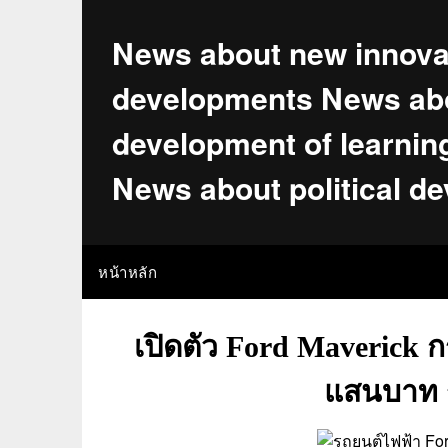
Skip
to
News about new innova
content
developments News abo
development of learnin
News about political d
หน้าหลัก
เปิดตัว Ford Maverick ก
แสนบาท ร