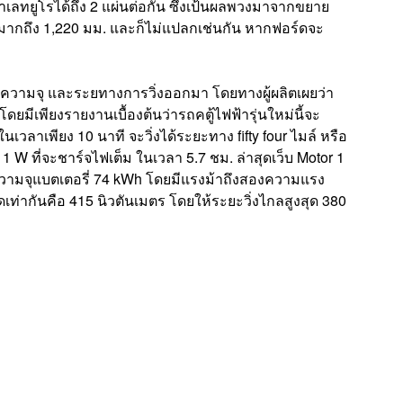
ยูโรได้ถึง 2 แผ่นต่อกัน ซึ่งเป้นผลพวงมาจากขยาย
มากถึง 1,220 มม. และก็ไม่แปลกเช่นกัน หากฟอร์ดจะ
ดความจุ และระยทางการวิ่งออกมา โดยทางผู้ผลิตเผยว่า
ดยมีเพียงรายงานเบื้องต้นว่ารถคตู้ไฟฟ้ารุ่นใหม่นี้จะ
วลาเพียง 10 นาที จะวิ่งได้ระยะทาง fifty four ไมล์ หรือ
W ที่จะชาร์จไฟเต็ม ในเวลา 5.7 ชม. ล่าสุดเว็บ Motor 1
มีความจุแบตเตอรี่ 74 kWh โดยมีแรงม้าถึงสองความแรง
ิดเท่ากันคือ 415 นิวตันเมตร โดยให้ระยะวิ่งไกลสูงสุด 380