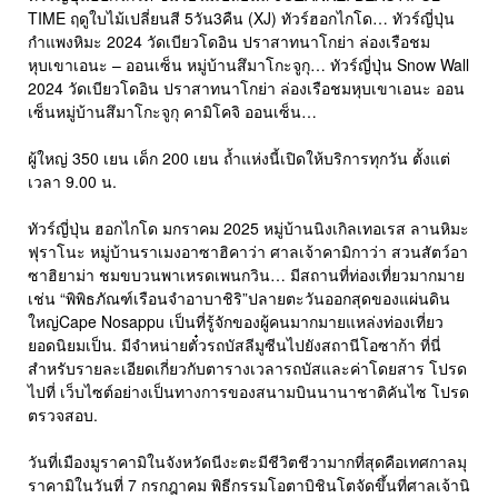
TIME ฤดูใบไม้เปลี่ยนสี 5วัน3คืน (XJ) ทัวร์ฮอกไกโด… ทัวร์ญี่ปุ่น
กำแพงหิมะ 2024 วัดเบียวโดอิน ปราสาทนาโกย่า ล่องเรือชม
หุบเขาเอนะ – ออนเซ็น หมู่บ้านสึมาโกะจูกุ… ทัวร์ญี่ปุ่น Snow Wall
2024 วัดเบียวโดอิน ปราสาทนาโกย่า ล่องเรือชมหุบเขาเอนะ ออน
เซ็นหมู่บ้านสึมาโกะจูกุ คามิโคจิ ออนเซ็น…
ผู้ใหญ่ 350 เยน เด็ก 200 เยน ถ้ำแห่งนี้เปิดให้บริการทุกวัน ตั้งแต่
เวลา 9.00 น.
ทัวร์ญี่ปุ่น ฮอกไกโด มกราคม 2025 หมู่บ้านนิงเกิลเทอเรส ลานหิมะ
ฟุราโนะ หมู่บ้านราเมงอาซาฮิคาว่า ศาลเจ้าคามิกาว่า สวนสัตว์อา
ซาฮิยาม่า ชมขบวนพาเหรดเพนกวิน… มีสถานที่ท่องเที่ยวมากมาย
เช่น “พิพิธภัณฑ์เรือนจำอาบาชิริ”ปลายตะวันออกสุดของแผ่นดิน
ใหญ่Cape Nosappu เป็นที่รู้จักของผู้คนมากมายแหล่งท่องเที่ยว
ยอดนิยมเป็น. มีจำหน่ายตั๋วรถบัสลีมูซีนไปยังสถานีโอซาก้า ที่นี่
สำหรับรายละเอียดเกี่ยวกับตารางเวลารถบัสและค่าโดยสาร โปรด
ไปที่ เว็บไซต์อย่างเป็นทางการของสนามบินนานาชาติคันไซ โปรด
ตรวจสอบ.
วันที่เมืองมูราคามิในจังหวัดนีงะตะมีชีวิตชีวามากที่สุดคือเทศกาลมุ
ราคามิในวันที่ 7 กรกฎาคม พิธีกรรมโอตาบิชินโตจัดขึ้นที่ศาลเจ้านิ