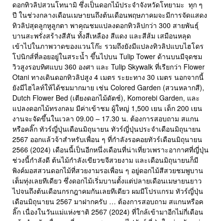
ดอกทิวลิปสวนโทนามิ ซึ่งเป็นดอกไม้ประจำจังหวัดโทยามะ ทุก ๆ
ปี ในช่วงกลางเดือนเมษายนถึงต้นเดือนพฤษภาคมจะมีการจัดแสดง
ทิวลิปสุดลูกหูลูกตา พาคุณชมแปลงดอกทิวลิปกว่า 300 สายพันธุ์
บานสะพรั่งสร้างสีสัน ทั้งสีเหลือง สีแดง และสีส้ม เสมือนหลุด
เข้าไปในภาพวาดของแวนโก๊ะ รวมถึงยังมีแปลงทิวลิปแบบไฮโดร
โปนิกส์ที่ลอยอยู่ในสระน้ำ ขึ้นไปบน Tulip Tower ด้านบนมีจุดชม
วิวสูงรอบทิศแบบ 360 องศา และ Tulip Skywalk ที่เรียกว่า Flower
Otani ทางเดินดอกทิวลิปสูง 4 เมตร ระยะทาง 30 เมตร นอกจากนี้
ยังมีไฮไลท์ให้ได้ชมมากมาย เช่น Colored Garden (สวนหลากสี),
Dutch Flower Bed (เตียงดอกไม้ดัตช์), Komorebi Garden, และ
แปลงดอกไม้ทรงกลม มีค่าเข้าชม ผู้ใหญ่ 1,500 เยน เด็ก 200 เยน
งานจะจัดขึ้นในเวลา 09.00 – 17.30 น. ต้องการสอบถาม สแกน
หรือคลิ๊ก ทัวร์ญี่ปุ่นเดือนมิถุนายน ทัวร์ญี่ปุ่นประจำเดือนมิถุนายน
2567 ออกแล้วจ้าสำหรับเพื่อน ๆ ที่กำลังรอคอยทัวร์เดือนมิถุนายน
2566 (2024) เดือนนี้เป็นอีกหนึ่งเดือนที่น่าเที่ยวเพราะอากาศที่ญี่ปุ่น
ช่วงนี้กำลังดี ต้นไม้กำลังเขียวขจีสวยงาม และเดือนมิถุนายนก็มี
พิงค์มอสสวนดอกไม้ที่สวยงามรอเพื่อน ๆ อยู่ดอกไม้สีสวยชมพูบาน
เต็มทุ่งเลยทีเดียว ซึ่งดอกไม้เริ่มบานตั้งแต่ปลายเดือนเมษายนยาว
ไปจนถึงต้นเดือนกรกฎาคมกันเลยทีเดียว ผมมีโปรแกรม ทัวร์ญี่ปุ่น
เดือนมิถุนายน 2567 มาฝากครับ … ต้องการสอบถาม สแกนหรือค
ลิ๊ก เนื่องในวันแม่แห่งชาติ 2567 (2024) ที่ใกล้เข้ามาอีกไม่กี่เดือน