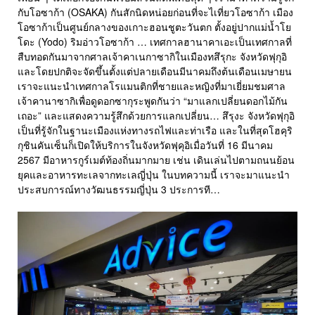
กับโอซาก้า (OSAKA) กันสักนิดหน่อยก่อนที่จะไเที่ยวโอซาก้า เมือง
โอซาก้าเป็นศูนย์กลางของเกาะฮอนชูตะวันตก ตั้งอยู่ปากแม่น้ำโย
โดะ (Yodo) ริมอ่าวโอซาก้า … เทศกาลฮานาคาเอะเป็นเทศกาลที่
สืบทอดกันมาจากศาลเจ้าคาเนกาซากิในเมืองทสึรุกะ จังหวัดฟุกุอิ
และโดยปกติจะจัดขึ้นตั้งแต่ปลายเดือนมีนาคมถึงต้นเดือนเมษายน
เราจะแนะนำเทศกาลโรแมนติกที่ชายและหญิงที่มาเยี่ยมชมศาล
เจ้าคานาซากิเพื่อดูดอกซากุระพูดกันว่า “มาแลกเปลี่ยนดอกไม้กัน
เถอะ” และแสดงความรู้สึกด้วยการแลกเปลี่ยน… สึรุงะ จังหวัดฟุกุอิ
เป็นที่รู้จักในฐานะเมืองแห่งทางรถไฟและท่าเรือ และในที่สุดโฮคุริ
กุชินคันเซ็นก็เปิดให้บริการในจังหวัดฟุคุอิเมื่อวันที่ 16 มีนาคม
2567 มีอาหารกูร์เมต์ท้องถิ่นมากมาย เช่น เดินเล่นไปตามถนนย้อน
ยุคและอาหารทะเลจากทะเลญี่ปุ่น ในบทความนี้ เราจะมาแนะนำ
ประสบการณ์ทางวัฒนธรรมญี่ปุ่น 3 ประการที…