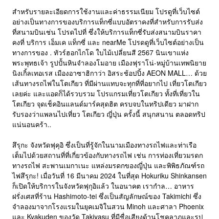
สำหรับรายละเอียดการใช้งานและค่าธรรมเนียม โปรดูที่เว็บไซต์
อย่างเป็นทางการของบริการแท็กซี่แบบอัตราคงที่สำหรับการรับส่ง
ที่สนามบินเช่น โปรดไปที่ ซึ่งให้บริการแท็กซี่รับส่งสนามบินราคา
คงที่ บริการ เอ็มเค แท็กซี่ และ nearMe โปรดดูที่เว็บไซต์อย่างเป็น
ทางการของ . ทัวร์ฮอกไกโด ใบไม้เปลี่ยนสี 2567 นินเขาแห่ง
พระพุทธเจ้า รูปปั้นหินจำลองโมอาย เมืองฟุราโน่-หมู่บ้านเทพนิยาย
นิงเกิ้ลเทอเรส เมืองอาซาฮิกาว่า อิสระช้อปปิ้ง AEON MALL… ด้วย
เส้นทางรถไฟในโตเกียว ที่มีผ่านแทบจะทุกที่ที่อยากไป เที่ยวโตเกียว
เลยค่ะ และแอดก็ได้รวบรวม โปรแกรมเที่ยวโตเกียว ทั้งที่เที่ยวใน
โตเกียว จุดเช็คอินแลนด์มาร์คสุดฮิต ครบจบในทริปเดียว มาฝาก
รับรองว่าแพลนไปเที่ยว โตเกียว ญี่ปุ่น ครั้งนี้ สนุกสนาน ตลอดทริป
แน่นอนคร้า..
สึรุกะ จังหวัดฟุคุอิ ซึ่งเป็นที่รู้จักในนามเมืองทางรถไฟและท่าเรือ
เต็มไปด้วยสถานที่ที่เกี่ยวข้องกับทางรถไฟ เช่น การท่องเที่ยวมรดก
ทางรถไฟ สะพานเมกาเนะ แหล่งมรดกของญี่ปุ่น และพิพิธภัณฑ์รถ
ไฟสึรุกะ! เมื่อวันที่ 16 มีนาคม 2024 ในที่สุด Hokuriku Shinkansen
ก็เปิดให้บริการในจังหวัดฟุกุอิแล้ว ในอนาคต เรากำล… อาหาร
ฝรั่งเศสที่ร้าน Hashimoto-tei ซึ่งเป็นสัญลักษณ์ของ Takimichi ซึ่ง
จำลองมาจากโรงแรมในยุคเมจิในสวน Minoh และศาลา Phoenix
และ Kyakuden ของวัด Takiyasu ที่มีชื่อเสียงด้านโชคลาภและรูป