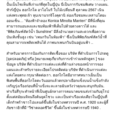
ปั้นเบ็นไซเท็นที่เก่าแก่ที่สุดในญี่ปุ่น นี่เป็นการรับชมพิเศษ วางแผน.
ทัวร์ญี่ปุ่น ฮอกไกโด อาโอโมริ ใบไม้เปลี่ยนสี ตุลาคม 2567 เนิน
แห่งพระพุทธเจ้า หุบเขานรกจิโงคุดานิ ล่องเรือชมทะเลสาบโตยะ
ออนเซ็น… ”ท้องฟ้าจำลอง Konica Minolta Manten” มีที่นั่งที่คุณ
สามารถนอนลงและชมท้องฟ้าที่เต็มไปด้วยดวงดาวได้ และ
”พิพิธภัณฑ์สัตว์น้ำ Sunshine” มีสิ่งอำนวยความสะดวกเพื่อความ
บันเทิงชั้นสูง เช่น ”เพนกวินในท้องฟ้า” ซึ่งเป็นพิพิธภัณฑ์สัตว์น้ำที่
คุณสามารถเพลิดเพลินได้ ภาพนกเพนกวินบินอยู่บนฟ้า ..
สำหรับมาตรการป้องกันการติดเชื้อของ บริษัท ที่ดำเนินการโปรดดู
[จุดปลอดภัย] หรือ [หมายเหตุเกี่ยวกับการเข้าร่วมหลักสูตร ] ของ
ข้อมูล บริษัท ที่ดำเนินการแต่ละแห่งที่ด้านล่างของหน้าการจอง
แผนและสำหรับรายละเอียดโปรดติดต่อ บริษัท ที่ดำเนินการแต่ละ
แห่งโดยตรง กรุณาติดต่อเรา. ฮอกไกโดมีอากาศหนาวเย็นเป็น
พิเศษพื้นที่ฮอกไกโดตะวันออกแล้วตกปลาเยือกแข็งบนน้ำแข็งกำลัง
เจริญรุ่งเรืองก่อนที่น้ำแข็งจะละลายฉันหวังว่าคุณจะสนุกกับมัน.
ท่าเรือสึรุกะทำหน้าที่เป็นศูนย์กลางการคมนาคมขนส่งร่วมกับยุโรป
ตั้งแต่สมัยเมจิจนถึงต้นยุคโชวะ และเป็นท่าเรือแห่งเดียวในญี่ปุ่นที่
เด็กกำพร้าชาวโปแลนด์ขึ้นฝั่งในช่วงทศวรรษปี ค.ศ. 1920 และผู้ลี้
ภัยชาวยิวที่มี “วีซ่าตลอดชีวิต” ขึ้นฝั่งในช่วงทศวรรษปี 1940 .