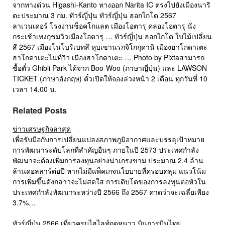
จากทางด่วน Higashi-Kanto ทางออก Narita IC ตรงไปยังเมืองนาริ
ตะประมาณ 3 กม. ทัวร์ญี่ปุ่น ทัวร์ญี่ปุ่น ฮอกไกโด 2567
ลาเวนเดอร์ โรงงานช็อคโกแลต เมืองโอตารุ คลองโอตารุ นั่ง
กระเช้าเทงกุชมวิวเมืองโอตารุ … ทัวร์ญี่ปุ่น ฮอกไกโด ใบไม้เปลี่ยน
สี 2567 เมืองโนโบริเบทสึ หุบเขานรกจิโกกุดานิ เมืองฮาโกดาเตะ
ฮาโกดาเตะไนท์วิว เมืองฮาโกดาเตะ … Photo by Pixtaสามารถ
ซื้อตั๋ว Ghibli Park ได้จาก Boo-Woo (ภาษาญี่ปุ่น) และ LAWSON
TICKET (ภาษาอังกฤษ) ตั๋วเปิดให้จองล่วงหน้า 2 เดือน ทุกวันที่ 10
เวลา 14.00 น.
Related Posts
ข่าวเศรษฐกิจล่าสุด
เพื่อรับมือกับการเปลี่ยนแปลงสภาพภูมิอากาศและบรรลุเป้าหมาย
การพัฒนาระดับโลกที่สำคัญอื่นๆ ภายในปี 2573 ประเทศกำลัง
พัฒนาจะต้องเพิ่มการลงทุนอย่างน่าเกรงขาม ประมาณ 2.4 ล้าน
ล้านดอลลาร์ต่อปี หากไม่มีแพ็คเกจนโยบายที่ครอบคลุม แนวโน้ม
การเพิ่มขึ้นดังกล่าวจะไม่สดใส การเติบโตของการลงทุนต่อหัวใน
ประเทศกำลังพัฒนาระหว่างปี 2566 ถึง 2567 คาดว่าจะเฉลี่ยเพียง
3.7%…
ทัวร์ญี่ปุ่น 2566 เที่ยวครบไฮไลท์ฤดูหนาว บินการบินไทย