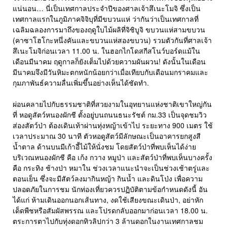
แน่นอน… นี่เป็นเทศกาลประจำปีของศาลเจ้าสึเนะโมจิ ซึ่งเป็น
เทศกาลแรกในภูมิภาคจิจิบุที่มีขบวนแห่ ว่ากันว่าเป็นเทศกาลที่
เฉลิมฉลองการมาถึงของฤดูใบไม้ผลิที่จิชิบูจิ ขบวนแห่สามขบวน
(คาซาโฮโกะหนึ่งคันและขบวนแห่สองขบวน) รวมตัวกันที่ศาลเจ้า
สึเนะโมจิก่อนเวลา 11.00 น. ในฮอกไกโดสกีสโนว์บอร์ดแม้ใน
เดือนมีนาคม ฤดูกาลก็ยังเต็มไปด้วยความผันผวน! ดังนั้นในเดือน
มีนาคมจึงมีวันหิมะตกหนักน้อยกว่าเมื่อเทียบกับเดือนมกราคมและ
กุมภาพันธ์ความลื่นเพิ่มขึ้นอย่างเห็นได้ชัดทำ.
ผ่อนคลายไปกับธรรมชาติที่สวยงามในอุทยานแห่งชาติเขาใหญ่กัน
ที่ หอดูสัตว์หนองผักชี ตั้งอยู่บนถนนธนะรัชต์ กม.33 เป็นจุดชมวิว
ส่องสัตว์ป่า ต้องเดินเท้าผ่านทุ่งหญ้าเข้าไป ระยะทาง 900 เมตร ใช้
เวลาประมาณ 30 นาที ตัวหอดูสัตว์มีลักษณะเป็นอาคารยกสูงสี
น้ำตาล ด้านบนมีเก้าอี้ไม้ให้นั่งชม โดยสัตว์ป่าที่พบเห็นได้ง่าย
บริเวณหนองผักชี คือ เก้ง กวาง หมูป่า และสัตว์ป่าที่พบเห็นบางครั้ง
คือ กระทิง ช้างป่า หมาใน ช่วงเวลาแนะนำจะเป็นช่วงเช้าตรู่และ
ตอนเย็น ซึ่งจะมีสัตว์ลงมากินหญ้า กินน้ำ และดินโป่ง เพื่อความ
ปลอดภัยในการชม นักท่องเที่ยวควรปฏิบัติตามข้อกำหนดดังนี้ อัน
ได้แก่ ห้ามเดินออกนอกเส้นทาง, งดใช้เสียงขณะเดินป่า, อย่าหัก
เด็ดพืชหรือสัมผัสพรรณ และโปรดกลับออกมาก่อนเวลา 18.00 น.
ตระการตาไปกับทุ่งดอกทิวลิปกว่า 3 ล้านดอกในงานเทศกาลชม