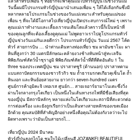
แล้วสำหรับเพื่อน ๆ ที่อยากจะพาคุณแม่ไปทัวร์ญี่ปุ่นในช่วงวันแม่
วันนี้ผมมีโปรแกรมทัวร์ญี่ปุ่นมานำเสนอเพื่อน ๆ ให้ได้เลือกกันซึ่งมี
หลากหลายโปรแกรมในช่วงของวันแม่เหมาะสำหรับคุณแม่ของ
เพื่อน ๆ ที่จะได้มีโอกาสไปเที่ยวญี่ปุ่นเปิดประสบการณ์ใหม่ ๆ เพราะ
คุณแม่เราทำงานและเลี้ยงเราจนเติมโตแล้วคราวนี้ก็เป็นหน้าที่
ของคุณลูกที่จะต้องเลี้ยงดูคุณแม่ ไม่พูดยาวเราไปดูโปรแกรมทัวร์
ญี่ปุ่นช่วงวันแม่กันเลยดีกว่า โปรแกรมทัวร์ญี่ปุ่น วันแม่ 2567 โค้ด
ทัวร์ สายการบิน … นำท่านเดินทางท่องเที่ยว ชม ผามันซาโมะ ผา
หินที่สูงกว่า 30 เมตรมีลักษณะคล้ายงวงช้างหันหน้าสู่ทะเลจีน
พิพิธภัณฑ์สัตว์น้ำชุราอูมิ พิพิธภัณฑ์สัตว์น้ำที่ดีที่ติดอันดับ 1 ใน
three ของประเทศญี่ปุ่น ชม ปราสาทชูริ (ด้านนอก) ปราสาทตาม
แบบสถาปัตยกรรมของชาวริวกิว ชม ถ้ำธารมรกตเกียวคุเซ็นโด ถ้ำ
หินงอก และหินย้อยสวยงาม ยาวกว่า seven-hundred เมตร
ศูนย์การค้าอุมิคะจิ เทอเรส ศูนย์ก… สายเจอาร์ยามาโนเตะซึ่งวิ่ง
ผ่านใจกลางกรุงโตเกียว เป็นหนึ่งในเส้นทางรถไฟที่มีชื่อเสียงที่สุด
ของญี่ปุ่น มีสถานีหลักๆ หลายแห่งในโตเกียวและสถานีที่สะดวกต่อ
การต่อเครื่อง และยังถูกเรียกว่าเป็นเส้นทางสายหลักของเขตเมือง
อีกด้วย คุณสมบัติที่สำคัญอีกอย่างหนึ่งคือคุณไม่ต้องกังวลว่าจะไป
ผิดทางเพราะว่ามันเป็นสายรถไ…
เที่ยวญี่ปุ่น 2024 มีนาคม
ทัวร์ญี่ปุ่นฮอกไกโด ชมใบไม้เปลี่ยนสี JOZANKEI BEAUTIFUL