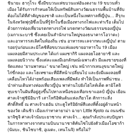
ชินายะ ฮากุโระ ซึ่งมีขบวนแห่ขบวนแห่อันงดงาม 19 ขบวนทั่ว
เมือง ได้รับการกำหนดให้เป็นทรัพย์สินทางวัฒนธรรมพื้นบ้านที่จับ
ต้องไม่ได้ที่สำคัญของชาติ และเป็นหนึ่งในเทศกาลที่ญี่ปุ่น… สึรุกะ
ในจังหวัดฟุกุอิซึ่งเป็นที่รู้จักในชื่อเมืองทางรถไฟและท่าเรือ เต็มไป
ด้วยการท่องเที่ยวมรดกทางรถไฟ มรดกทางวัฒนธรรมของญี่ปุ่น
(เมกาเนะบาชิ ซึ่งเคยเป็นสำนักงานใหญ่ของธนาคารโอวาดะ)
และอาหารรสเลิศในท้องถิ่น เช่น อาหารทะเลจากทะเลญี่ปุ่น! ตาม
รอยรุ่นก่อนและมิโคชิคือขบวนแห่แผงขายอาหารใน 19 เมือง
แผงลอยมีสามประเภท ได้แก่ แผงชากิริ แผงลอยโอฮายาชิ และ
แผงลอยนิวากะ ซึ่งแต่ละแผงมีเอกลักษณ์เฉพาะตัว มีแผงขายของที่
จัดแสดง “ยานพาหนะ” ขนาดใหญ่ เช่น หน้ากากเทนงุขนาดใหญ่
ไก่ขี่กลอง และโฮเทซามะที่มีสีหน้าเปลี่ยนไป และยังมีแผงลอยที่
เคลื่อนไหวได้ง่ายพร้อมเสียงเพลงที่มีพลัง ทำให้เป็นภาพที่น่าชม .
นำท่านเดินทางท่องเที่ยวญี่ปุ่น พาท่านไปยังไฮไลท์เด็ด คามิโคจิ
หุบเขาในฝันที่อยู่สูงขึ้นไปทางเหนือของเทือกเขาแอลป์ ญี่ปุ่น เยือน
ศาลเจ้าฟูชิมิอินาริ เสาโทริอิพันต้นแห่งเกียวโต สักการะสิ่ง
ศักดิ์สิทธิ์ ณ ศาลเจ้าเฮอัน ประตูโทริอิยักษ์สีแดงที่ตั้งอยู่ด้านหน้า
ของวัด เดินชิว เมืองเก่าทาคายาม่า ฉายา Little Kyoto ณ ถนนซัน
มาจิซูจิ ศาลเจ้านัมบะยาซากะ ศาลเจ้า… คุณกำลังประสบปัญหา
ในการหาทางจากสนามบินนานาชาติคันไซไปยังตัวเมืองโอซาก้า
(นัมบะ, ชินไซบาชิ, อุเมดะ, เทนโนจิ) หรือไม่?