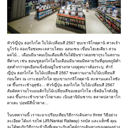
ทัวร์ญี่ปุ่น ฮอกไกโด ใบไม้เปลี่ยนสี 2567 หุบเขาจิโกคุดานิ ศาลเจ้า
มูโรรัง ล่องเรือชมทะเลสาบโตยะ ออนเซน เขื่อนโฮเฮเคียว สวน
ผลไม้… เดือนมีนาคมเป็นเดือนที่เริ่มได้ยินข่าวดอกซากุระในสถาน
ที่ต่างๆ เช่น ฮอนชูฮอกไกโดในเดือนมีนาคมมีหลายวันที่อุณหภูมิต่ำ
สุดต่ำกว่าจุดเยือกแข็งยังอยู่ในช่วงกลางฤดูหนาวต้องระบุ. ทัวร์
ญี่ปุ่น ฮอกไกโด ใบไม้เปลี่ยนสี 2567 ชมความงามใบไม้เปลี่ยนสี
ก่อนใคร ณ เกาะฮอกไกโด หุบเขานรกจิโกคุดานิ สะพานแดงโจซัง
เค ขึ้นกระเช้าอุสุซัง… ทัวร์ญี่ปุ่น ฮอกไกโด ใบไม้เปลี่ยนสี 2567
สัมผัสความโรแมนติกใบไม้เปลี่ยนสีของฮอกไกโด เช็คอินโกดังอิฐ
แดง ขึ้นกระเช้าเขาฮาโกดาเตะ เนินฮาจิมันซากะ ตลาดปลาฮาโก
ดาเตะ บ่อหมีสีน้ำตาล…
ในบทความนี้ เราจะมาเปรียบเทียบวิธีการเดินทาง three วิธีอย่าง
ละเอียด ได้แก่ รถไฟ (JR/Nankai Railway) รถบัส และแท็กซี่ คุณ
จะได้พบกับวิธีการเข้าถึงที่เหมาะกับสไตล์การเดินทางของคุณอย่าง